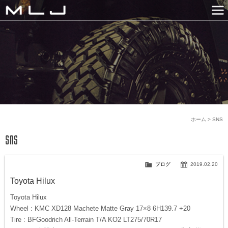
MLJ / Lexani(レクサーニ
PRODUCTS
GALLERY
SNS
NEWS
COMPANY
HISTORY
CONTACT US
LINK
ホーム
>
SNS
ブログ
2019.02.20
Toyota Hilux
Toyota Hilux
Wheel : KMC XD128 Machete Matte Gray 17×8 6H139.7 +20
Tire : BFGoodrich All-Terrain T/A KO2 LT275/70R17