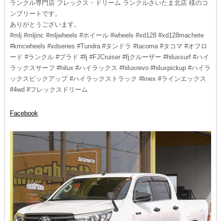
ランクル専門店 フレックス・ドリーム ランクルさいたま北店 様のコ
ンプリートです。
ありがとうございます。
#mlj #mljinc #mljwheels #ホイール #wheels #xd128 #xd128machete
#kmcwheels #xdseries #Tundra #タンドラ #tacoma #タコマ #オフロ
ード #ランクル #プラド #fj #FJCruiser #fjクルーザー #hiluxsurf #ハイ
ラックスサーフ #hilux #ハイラックス #hiluxrevo #hiluxpickup #ハイラ
ックスピックアップ #ハイラックストラック #linex #ラインエックス
#4wd #フレックスドリーム
Facebook