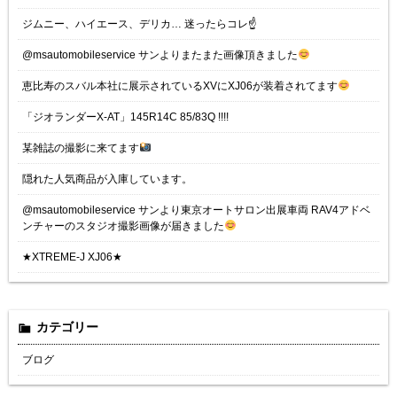
ジムニー、ハイエース、デリカ… 迷ったらコレ☝️
@msautomobileservice サンよりまたまた画像頂きました
恵比寿のスバル本社に展示されているXVにXJ06が装着されてます
「ジオランダーX-AT」145R14C 85/83Q !!!!
某雑誌の撮影に来てます
隠れた人気商品が入庫しています。
@msautomobileservice サンより東京オートサロン出展車両 RAV4アドベ
ンチャーのスタジオ撮影画像が届きました
★XTREME-J XJ06★
カテゴリー
ブログ