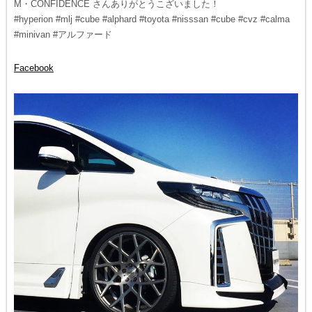
M・CONFIDENCE さんありがとうこざいました！
#hyperion #mlj #cube #alphard #toyota #nisssan #cube #cvz #calma
#minivan #アルファード
Facebook