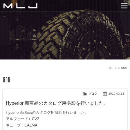
MLJ / Lexani(レクサーニ
PRODUCTS
GALLERY
SNS
NEWS
COMPANY
HISTORY
CONTACT US
LINK
ホーム
>
SNS
ブログ
2019.03.12
Hyperion新商品のカタログ用撮影を行いました。
Hyperion新商品のカタログ用撮影を行いました。
アルファード+ CVZ
キューブ+ CALMA