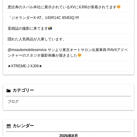
恵比寿のスバル本社に展示されているXVにXJ06が装着されてます
「ジオランダーX-AT」145R14C 85/83Q !!!!
某雑誌の撮影に来てます
隠れた人気商品が入庫しています。
@msautomobileservice サンより東京オートサロン出展車両 RAV4アドベ
ンチャーのスタジオ撮影画像が届きました
★XTREME-J XJ06★
カテゴリー
ブログ
カレンダー
2026年8月