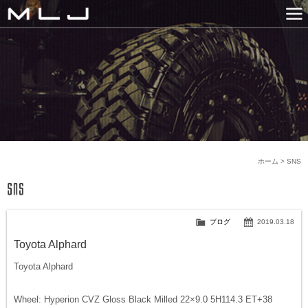
MLJ / Lexani(レクサーニ
PRODUCTS
GALLERY
SNS
NEWS
COMPANY
HISTORY
CONTACT US
LINK
ホーム
>
SNS
ブログ
2019.03.18
Toyota Alphard
Toyota Alphard
Wheel: Hyperion CVZ Gloss Black Milled 22×9.0 5H114.3 ET+38