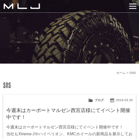
MLJ / Lexani(レクサーニ
PRODUCTS
GALLERY
SNS
NEWS
COMPANY
HISTORY
CONTACT US
LINK
ホーム
>
SNS
ブログ
2019.03.30
今週末はカーポートマルゼン西宮店様にてイベント開催
中です！
今週末はカーポートマルゼン西宮店様にてイベント開催中です！
当社もXtreme-Jやハイペリオン、KMCホイールの新商品を展示してお