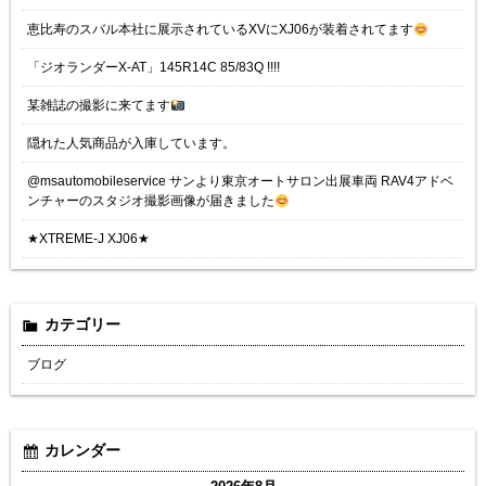
恵比寿のスバル本社に展示されているXVにXJ06が装着されてます
「ジオランダーX-AT」145R14C 85/83Q !!!!
某雑誌の撮影に来てます
隠れた人気商品が入庫しています。
@msautomobileservice サンより東京オートサロン出展車両 RAV4アドベ
ンチャーのスタジオ撮影画像が届きました
★XTREME-J XJ06★
カテゴリー
ブログ
カレンダー