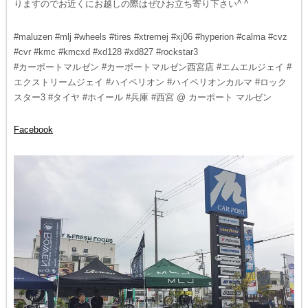
りますのでお近くにお越しの際はぜひお立ち寄り下さい^ ^
#maluzen #mlj #wheels #tires #xtremej #xj06 #hyperion #calma #cvz
#cvr #kmc #kmcxd #xd128 #xd827 #rockstar3
#カーポートマルゼン #カーポートマルゼン西宮店 #エムエルジェイ #
エクストリームジェイ #ハイペリオン #ハイペリオンカルマ #ロック
スター3 #タイヤ #ホイール #兵庫 #西宮 @ カーポート マルゼン
Facebook