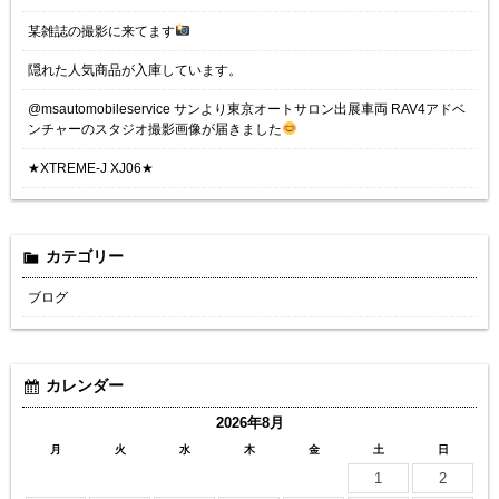
某雑誌の撮影に来てます
隠れた人気商品が入庫しています。
@msautomobileservice サンより東京オートサロン出展車両 RAV4アドベ
ンチャーのスタジオ撮影画像が届きました
★XTREME-J XJ06★
カテゴリー
ブログ
カレンダー
2026年8月
月
火
水
木
金
土
日
1
2