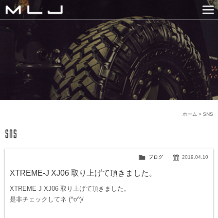
MLJ / Lexani(レクサーニ
PRODUCTS
GALLERY
SNS
NEWS
COMPANY
HISTORY
CONTACT US
LINK
ホーム
>
SNS
ブログ
2019.04.10
XTREME-J XJ06 取り上げて頂きました。
XTREME-J XJ06 取り上げて頂きました。
是非チェックしてネ (^o^)/