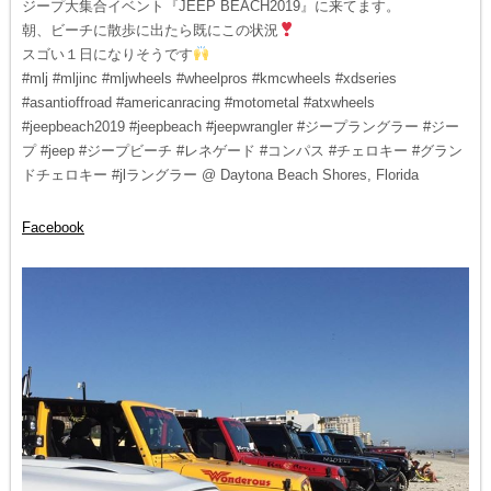
ジープ大集合イベント『JEEP BEACH2019』に来てます。
朝、ビーチに散歩に出たら既にこの状況
スゴい１日になりそうです
#mlj #mljinc #mljwheels #wheelpros #kmcwheels #xdseries
#asantioffroad #americanracing #motometal #atxwheels
#jeepbeach2019 #jeepbeach #jeepwrangler #ジープラングラー #ジー
プ #jeep #ジープビーチ #レネゲード #コンパス #チェロキー #グラン
ドチェロキー #jlラングラー @ Daytona Beach Shores, Florida
Facebook