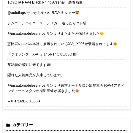
TOYOTA RAV4 Black Rhino Arsenal 装着画像
@autoflags サンからヤバいRAV4キタァー
ジムニー、ハイエース、デリカ… 迷ったらコレ☝️
@msautomobileservice サンよりまたまた画像頂きました
恵比寿のスバル本社に展示されているXVにXJ06が装着されてます
「ジオランダーX-AT」145R14C 85/83Q !!!!
某雑誌の撮影に来てます
隠れた人気商品が入庫しています。
@msautomobileservice サンより東京オートサロン出展車両 RAV4アドベ
ンチャーのスタジオ撮影画像が届きました
★XTREME-J XJ06★
カテゴリー