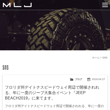
MLJ / Lexani(レクサーニ
PRODUCTS
GALLERY
SNS
NEWS
COMPANY
HISTORY
CONTACT US
LINK
ホーム
>
SNS
ブログ
2019.04.27
フロリダ州デイトナスピードウェイ周辺で開催されれ
る、年に一度のジープ大集合イベント『JEEP
BEACH2019』に来てます。
フロリダ州デイトナスピードウェイ周辺で開催されれる、年に一度の