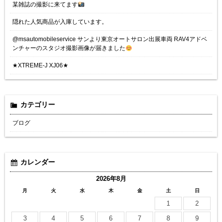
某雑誌の撮影に来てます
隠れた人気商品が入庫しています。
@msautomobileservice サンより東京オートサロン出展車両 RAV4アドベ
ンチャーのスタジオ撮影画像が届きました
★XTREME-J XJ06★
カテゴリー
ブログ
カレンダー
2026年8月
月
火
水
木
金
土
日
1
2
3
4
5
6
7
8
9