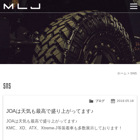
MLJ / Lexani(レクサーニ
PRODUCTS
GALLERY
SNS
NEWS
COMPANY
HISTORY
CONTACT US
LINK
ホーム
>
SNS
ブログ
2019.05.18
JOAは天気も最高で盛り上がってます♪
JOAは天気も最高で盛り上がってます♪
KMC、XD、ATX、Xtreme-J等装着車も多数展示しております！