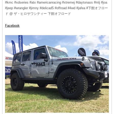
#kmc #xdseries #atx #americanracing #xtremej #daytonass #mlj #joa
#jeep #wrangler #jimny #delicad5 #offroad #4wd #jafea #下館オフロー
ド @ ザ・ヒロサワシティー 下館オフロード
Facebook