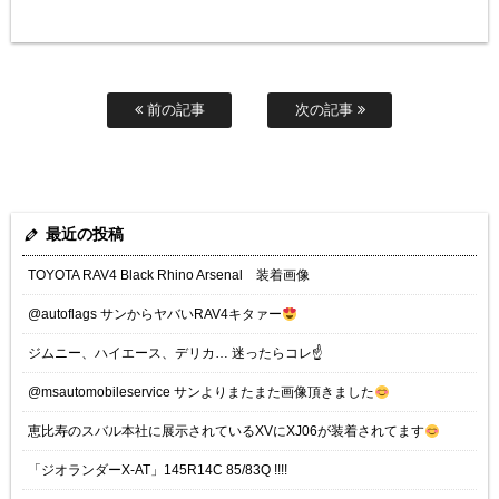
前の記事
次の記事
最近の投稿
TOYOTA RAV4 Black Rhino Arsenal 装着画像
@autoflags サンからヤバいRAV4キタァー
ジムニー、ハイエース、デリカ… 迷ったらコレ☝️
@msautomobileservice サンよりまたまた画像頂きました
恵比寿のスバル本社に展示されているXVにXJ06が装着されてます
「ジオランダーX-AT」145R14C 85/83Q !!!!