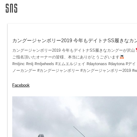
カングージャンボリー2019 今年もデイトナSS履きなカ
カングージャンボリー2019 今年もデイトナSS履きなカングーが沢山
ご指名頂いたオーナーの皆様、本当にありがとうございます
#mljinc #mlj #mljwheels #エムエルジェイ #daytonass #day
ノーカングー #カングージャンボリー #カングージャンボリー2019 #withkang
Facebook