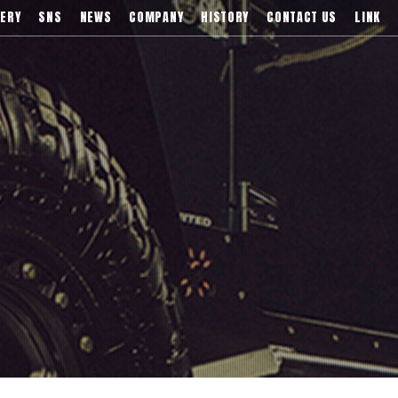
)などブランドアルミホイールの販売、輸入総代理店
ERY
SNS
NEWS
COMPANY
HISTORY
CONTACT US
LINK