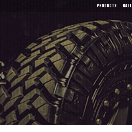
),Asanti(アサンティ),Wrest(ヴァレスト
PRODUCTS
GALL