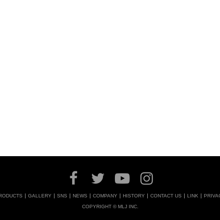
RODUCTS
GALLERY
SNS
NEWS
COMPANY
HISTORY
CONTACT US
LINK
PRIVA
COPYRIGHT © MLJ INC.