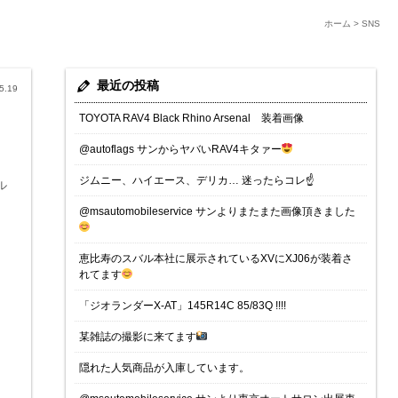
ホーム
>
SNS
最近の投稿
5.19
TOYOTA RAV4 Black Rhino Arsenal 装着画像
@autoflags サンからヤバいRAV4キタァー
ジムニー、ハイエース、デリカ… 迷ったらコレ☝️
ル
@msautomobileservice サンよりまたまた画像頂きました
恵比寿のスバル本社に展示されているXVにXJ06が装着さ
れてます
「ジオランダーX-AT」145R14C 85/83Q !!!!
某雑誌の撮影に来てます
隠れた人気商品が入庫しています。