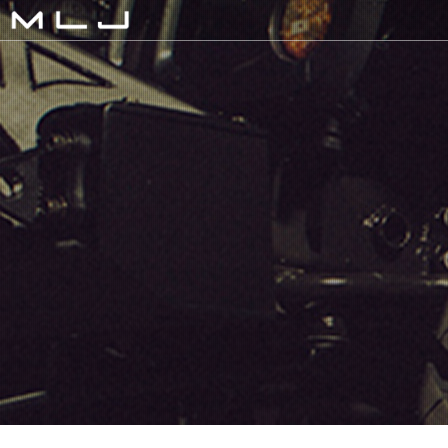
MLJ / Lexani(レクサーニ