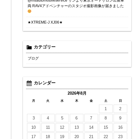
@msautomobileservice サンより東京オートサロン出展車
両 RAV4アドベンチャーのスタジオ撮影画像が届きました
★XTREME-J XJ06★
カテゴリー
ブログ
カレンダー
2026年8月
月
火
水
木
金
土
日
1
2
3
4
5
6
7
8
9
10
11
12
13
14
15
16
17
18
19
20
21
22
23