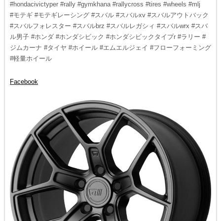
#hondacivictyper #rally #gymkhana #rallycross #tires #wheels #mlj
#モテギ #モテギレーシング #スバル #スバルxv #スバルアウトバック
#スバルフォレスター #スバルbrz #スバルレガシィ #スバルwrx #スバ
ル男子 #ホンダ #ホンダシビック #ホンダシビックタイプr #ラリー #
ジムカーナ #タイヤ #ホイール #エムエルジェイ #フローフォーミング
#軽量ホイール
Facebook