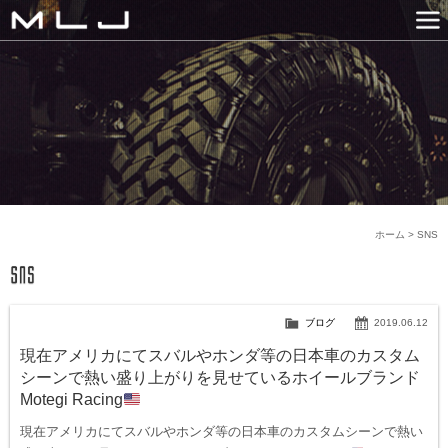
MLJ / Lexani(レクサーニ
PRODUCTS
GALLERY
SNS
NEWS
COMPANY
HISTORY
CONTACT US
LINK
ホーム
>
SNS
ブログ
2019.06.12
現在アメリカにてスバルやホンダ等の日本車のカスタム
シーンで熱い盛り上がりを見せているホイールブランド
Motegi Racing
現在アメリカにてスバルやホンダ等の日本車のカスタムシーンで熱い