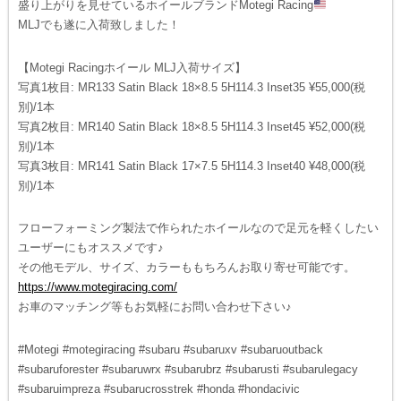
盛り上がりを見せているホイールブランドMotegi Racing
MLJでも遂に入荷致しました！
【Motegi Racingホイール MLJ入荷サイズ】
写真1枚目: MR133 Satin Black 18×8.5 5H114.3 Inset35 ¥55,000(税
別)/1本
写真2枚目: MR140 Satin Black 18×8.5 5H114.3 Inset45 ¥52,000(税
別)/1本
写真3枚目: MR141 Satin Black 17×7.5 5H114.3 Inset40 ¥48,000(税
別)/1本
フローフォーミング製法で作られたホイールなので足元を軽くしたい
ユーザーにもオススメです♪
その他モデル、サイズ、カラーももちろんお取り寄せ可能です。
https://www.motegiracing.com/
お車のマッチング等もお気軽にお問い合わせ下さい♪
#Motegi #motegiracing #subaru #subaruxv #subaruoutback
#subaruforester #subaruwrx #subarubrz #subarusti #subarulegacy
#subaruimpreza #subarucrosstrek #honda #hondacivic