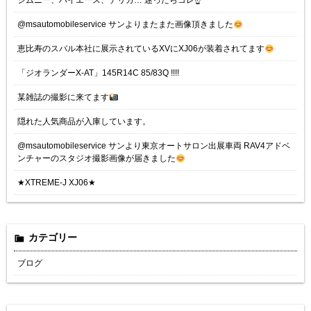
ジムニー、ハイエース、デリカ… 迷ったらコレ☝️
@msautomobileservice サンよりまたまた画像頂きました
恵比寿のスバル本社に展示されているXVにXJ06が装着されてます
「ジオランダーX-AT」145R14C 85/83Q !!!!
某雑誌の撮影に来てます
隠れた人気商品が入庫しています。
@msautomobileservice サンより東京オートサロン出展車両 RAV4アドベ
ンチャーのスタジオ撮影画像が届きました
★XTREME-J XJ06★
カテゴリー
ブログ