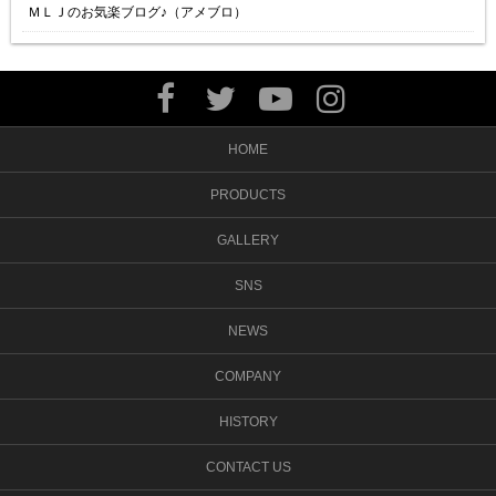
ＭＬＪのお気楽ブログ♪（アメブロ）
HOME
PRODUCTS
GALLERY
SNS
NEWS
COMPANY
HISTORY
CONTACT US