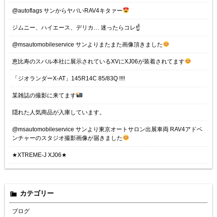
@autoflags サンからヤバいRAV4キタァー
ジムニー、ハイエース、デリカ… 迷ったらコレ☝️
@msautomobileservice サンよりまたまた画像頂きました
恵比寿のスバル本社に展示されているXVにXJ06が装着されてます
「ジオランダーX-AT」145R14C 85/83Q !!!!
某雑誌の撮影に来てます
隠れた人気商品が入庫しています。
@msautomobileservice サンより東京オートサロン出展車両 RAV4アドベ
ンチャーのスタジオ撮影画像が届きました
★XTREME-J XJ06★
カテゴリー
ブログ