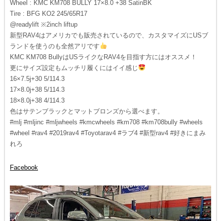
Wheel : KMC KM708 BULLY 17×8.0 +38 SatinBK
Tire : BFG KO2 245/65R17
@readylift ※2inch liftup
新型RAV4はアメリカでも販売されているので、カスタマイズにUSブ
ランドを使うのも全然アリです
KMC KM708 BullyはUSライクなRAV4を目指す方にはオススメ！
更にサイズ設定もムッチリ履くにはイイ感じ
16×7.5j+30 5/114.3
17×8.0j+38 5/114.3
18×8.0j+38 4/114.3
色はサテンブラックとマットブロンズから選べます。
#mlj #mljinc #mljwheels #kmcwheels #km708 #km708bully #wheels
#wheel #rav4 #2019rav4 #Toyotarav4 #ラブ4 #新型rav4 #好きにまみ
れろ
Facebook