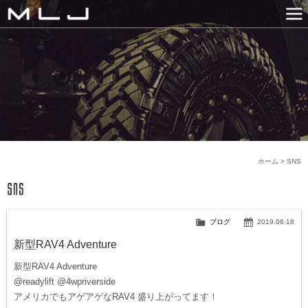
MLJ / Lexani(レクサーニ
PRODUCTS
GALLERY
SNS
NEWS
COMPANY
HISTORY
CONTACT US
LINK
ホーム
>
SNS
ブログ
2019.06.18
新型RAV4 Adventure
新型RAV4 Adventure
@readylift @4wpriverside
アメリカでもアゲアゲなRAV4 盛り上がってます！