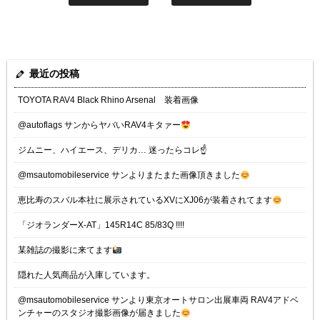
最近の投稿
TOYOTA RAV4 Black Rhino Arsenal 装着画像
@autoflags サンからヤバいRAV4キタァー
ジムニー、ハイエース、デリカ… 迷ったらコレ☝️
@msautomobileservice サンよりまたまた画像頂きました
恵比寿のスバル本社に展示されているXVにXJ06が装着されてます
「ジオランダーX-AT」145R14C 85/83Q !!!!
某雑誌の撮影に来てます
隠れた人気商品が入庫しています。
@msautomobileservice サンより東京オートサロン出展車両 RAV4アドベ
ンチャーのスタジオ撮影画像が届きました