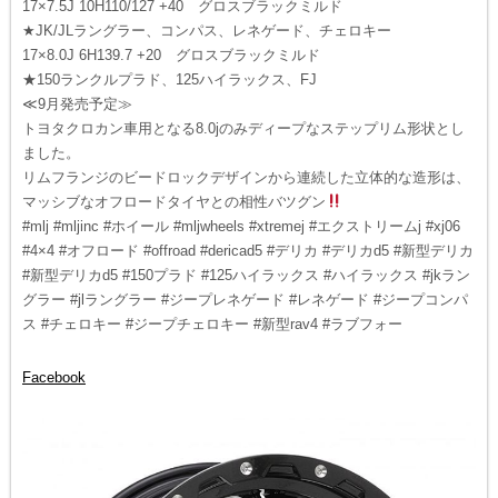
17×7.5J 10H110/127 +40 グロスブラックミルド
★JK/JLラングラー、コンパス、レネゲード、チェロキー
17×8.0J 6H139.7 +20 グロスブラックミルド
★150ランクルプラド、125ハイラックス、FJ
≪9月発売予定≫
トヨタクロカン車用となる8.0jのみディープなステップリム形状とし
ました。
リムフランジのビードロックデザインから連続した立体的な造形は、
マッシブなオフロードタイヤとの相性バツグン
#mlj #mljinc #ホイール #mljwheels #xtremej #エクストリームj #xj06
#4×4 #オフロード #offroad #dericad5 #デリカ #デリカd5 #新型デリカ
#新型デリカd5 #150プラド #125ハイラックス #ハイラックス #jkラン
グラー #jlラングラー #ジープレネゲード #レネゲード #ジープコンパ
ス #チェロキー #ジープチェロキー #新型rav4 #ラブフォー
Facebook