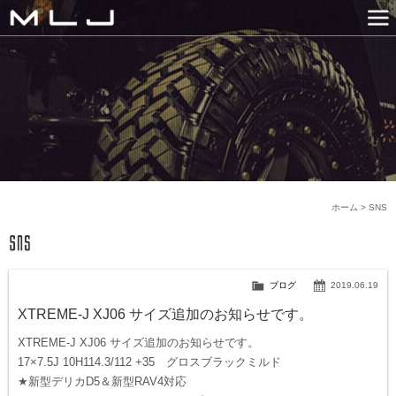
MLJ / Lexani(レクサーニ
PRODUCTS
GALLERY
SNS
NEWS
COMPANY
HISTORY
CONTACT US
LINK
ホーム
>
SNS
ブログ
2019.06.19
XTREME-J XJ06 サイズ追加のお知らせです。
XTREME-J XJ06 サイズ追加のお知らせです。
17×7.5J 10H114.3/112 +35 グロスブラックミルド
★新型デリカD5＆新型RAV4対応