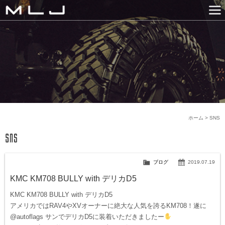
MLJ / Lexani(レクサーニ
PRODUCTS
GALLERY
SNS
NEWS
COMPANY
HISTORY
CONTACT US
LINK
ホーム
>
SNS
ブログ
2019.07.19
KMC KM708 BULLY with デリカD5
KMC KM708 BULLY with デリカD5
アメリカではRAV4やXVオーナーに絶大な人気を誇るKM708！遂に
@autoflags サンでデリカD5に装着いただきましたー