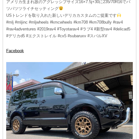
アメリカ生まれ故のアグレッシブサイズ16×7.5j+30に235/70R16でパ
ツパツツライチセッティング
USトレンドを取り入れた新しいデリカカスタムのご提案です
#mlj #mljinc #mljwheels #kmcwheels #km708 #km708bully #rav4
#rav4adventures #2019rav4 #Toyotarav4 #ラブ4 #新型rav4 #delicad5
#デリカd5 #エクストレイル #cx5 #subaruxv #スバルXV
Facebook