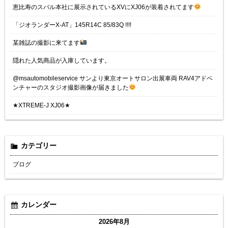
恵比寿のスバル本社に展示されているXVにXJ06が装着されてます
「ジオランダーX-AT」145R14C 85/83Q !!!!
某雑誌の撮影に来てます
隠れた人気商品が入庫しています。
@msautomobileservice サンより東京オートサロン出展車両 RAV4アドベ
ンチャーのスタジオ撮影画像が届きました
★XTREME-J XJ06★
カテゴリー
ブログ
カレンダー
2026年8月