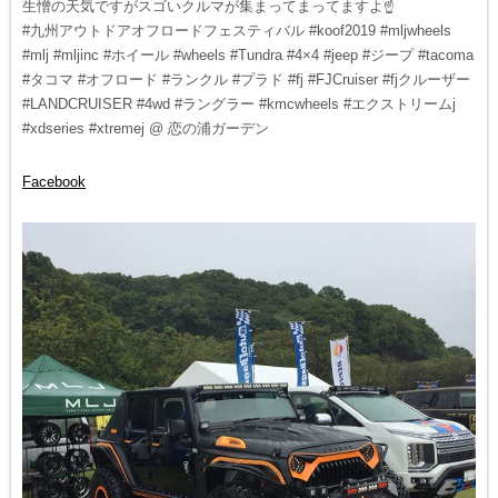
生憎の天気ですがスゴいクルマが集まってまってますよ☝️
#九州アウトドアオフロードフェスティバル #koof2019 #mljwheels
#mlj #mljinc #ホイール #wheels #Tundra #4×4 #jeep #ジープ #tacoma
#タコマ #オフロード #ランクル #プラド #fj #FJCruiser #fjクルーザー
#LANDCRUISER #4wd #ラングラー #kmcwheels #エクストリームj
#xdseries #xtremej @ 恋の浦ガーデン
Facebook