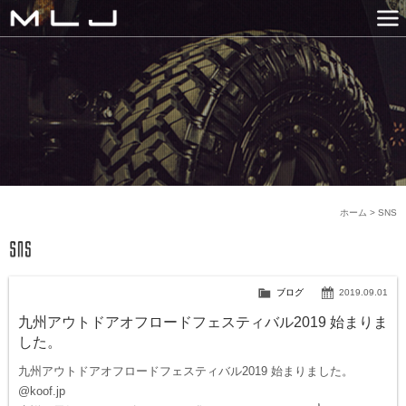
MLJ / Lexani(レクサーニ
PRODUCTS
GALLERY
SNS
NEWS
COMPANY
HISTORY
CONTACT US
LINK
ホーム
>
SNS
ブログ
2019.09.01
九州アウトドアオフロードフェスティバル2019 始まりま
した。
九州アウトドアオフロードフェスティバル2019 始まりました。
@koof.jp