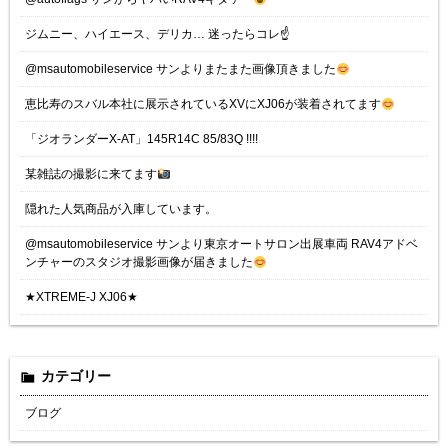
ジムニー、ハイエース、デリカ… 迷ったらコレ☝️
@msautomobileservice サンよりまたまた画像頂きました
恵比寿のスバル本社に展示されているXVにXJ06が装着されてます
「ジオランダーX-AT」145R14C 85/83Q !!!!
某雑誌の撮影に来てます
隠れた人気商品が入庫しています。
@msautomobileservice サンより東京オートサロン出展車両 RAV4アドベ
ンチャーのスタジオ撮影画像が届きました
★XTREME-J XJ06★
カテゴリー
ブログ