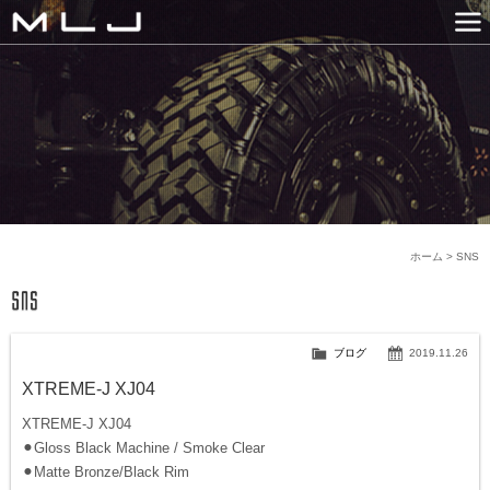
MLJ / Lexani(レクサーニ
PRODUCTS
GALLERY
SNS
NEWS
COMPANY
HISTORY
CONTACT US
LINK
ホーム
>
SNS
ブログ
2019.11.26
XTREME-J XJ04
XTREME-J XJ04
⚫︎Gloss Black Machine / Smoke Clear
⚫︎Matte Bronze/Black Rim