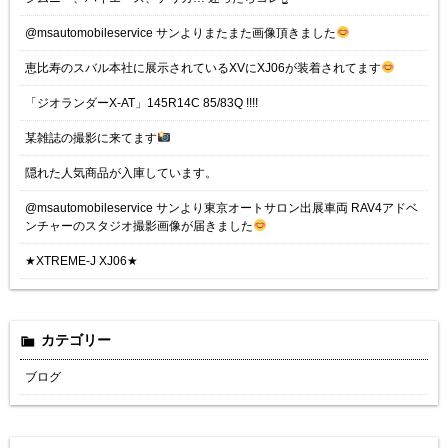
@msautomobileservice サンよりまたまた画像頂きました
恵比寿のスバル本社に展示されているXVにXJ06が装着されてます
「ジオランダーX-AT」145R14C 85/83Q !!!!
某雑誌の撮影に来てます
隠れた人気商品が入庫しています。
@msautomobileservice サンより東京オートサロン出展車両 RAV4アドベ
ンチャーのスタジオ撮影画像が届きました
★XTREME-J XJ06★
カテゴリー
ブログ