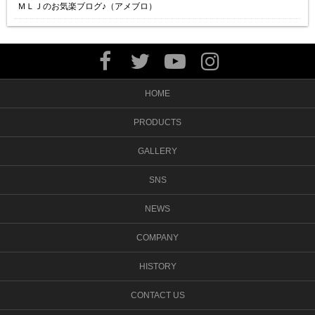
ＭＬＪのお気楽ブログ♪（アメブロ）
HOME
PRODUCTS
GALLERY
SNS
NEWS
COMPANY
HISTORY
CONTACT US