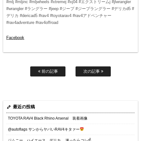
#mlj #mljinc #mljwheels #xtremej #xj04 #エクストリームj #jlwrangler
#wrangler #ラングラー #jeep #ジープ #ジープラングラー #デリカd5 #
デリカ #dericad5 #rav4 #toyotarav4 #rav4アドベンチャー
#rav4adventure #rav4offroad
Facebook
前の記事
次の記事
最近の投稿
TOYOTA RAV4 Black Rhino Arsenal 装着画像
@autoflags サンからヤバいRAV4キタァー
ジムニー、ハイエース、デリカ… 迷ったらコレ☝️