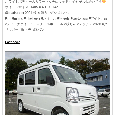
ホワイトボディーのカラーマッチにマッドタイヤがお似合いです
ホイールサイズ: 14×5.0 4H100 +42
@roadrunner.0091 様 有難うございました。
#mlj #mljinc #mljwheels #ホイール #wheels #daytonass #デイトナss
#デイトナホイール #スチールホイール #鉄ちん #テッチン #nv100ク
リッパー #軽トラ #軽バン
Facebook