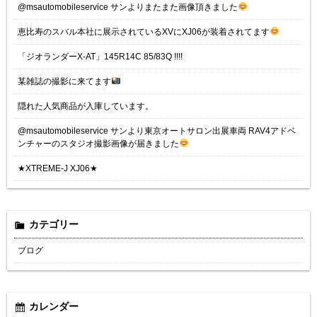
@msautomobileservice サンよりまたまた画像頂きました
恵比寿のスバル本社に展示されているXVにXJ06が装着されてます
「ジオランダーX-AT」145R14C 85/83Q !!!!
某雑誌の撮影に来てます
隠れた人気商品が入庫しています。
@msautomobileservice サンより東京オートサロン出展車両 RAV4アドベ
ンチャーのスタジオ撮影画像が届きました
★XTREME-J XJ06★
カテゴリー
ブログ
カレンダー