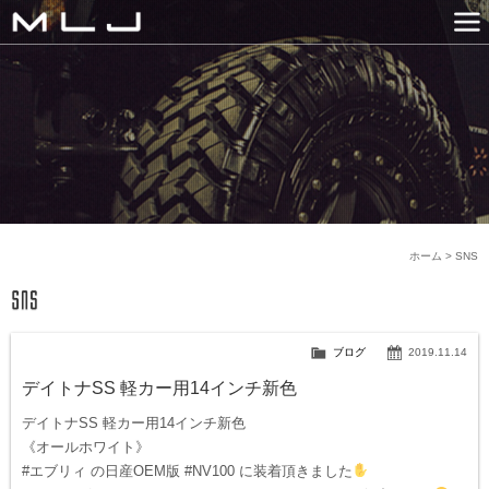
MLJ / Lexani(レクサーニ
PRODUCTS
GALLERY
SNS
NEWS
COMPANY
HISTORY
CONTACT US
LINK
ホーム
>
SNS
ブログ
2019.11.14
デイトナSS 軽カー用14インチ新色
デイトナSS 軽カー用14インチ新色
《オールホワイト》
#エブリィ の日産OEM版 #NV100 に装着頂きました