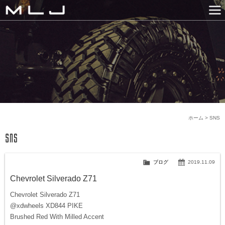
MLJ / Lexani(レクサーニ
PRODUCTS
GALLERY
SNS
NEWS
COMPANY
HISTORY
CONTACT US
LINK
ホーム
>
SNS
ブログ
2019.11.09
Chevrolet Silverado Z71
Chevrolet Silverado Z71
@xdwheels XD844 PIKE
Brushed Red With Milled Accent