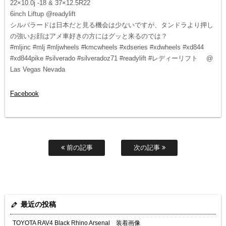
22×10.0j -18 & 37×12.5R22
6inch Liftup @readylift
シルバラードは日本だと見る機会は少ないですが、タンドラより押し
の強いお顔はアメ車好きの方にはグッと来るのでは？
#mljinc #mlj #mljwheels #kmcwheels #xdseries #xdwheels #xd844
#xd844pike #silverado #silveradoz71 #readylift #レディーリフト @
Las Vegas Nevada
Facebook
前の記事
次の記事
最近の投稿
TOYOTA RAV4 Black Rhino Arsenal 装着画像