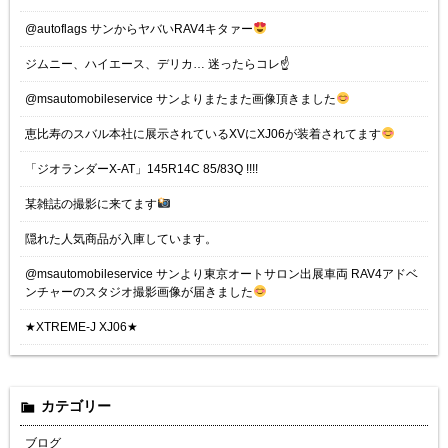
@autoflags サンからヤバいRAV4キタァー
ジムニー、ハイエース、デリカ… 迷ったらコレ☝️
@msautomobileservice サンよりまたまた画像頂きました
恵比寿のスバル本社に展示されているXVにXJ06が装着されてます
「ジオランダーX-AT」145R14C 85/83Q !!!!
某雑誌の撮影に来てます
隠れた人気商品が入庫しています。
@msautomobileservice サンより東京オートサロン出展車両 RAV4アドベ
ンチャーのスタジオ撮影画像が届きました
★XTREME-J XJ06★
カテゴリー
ブログ