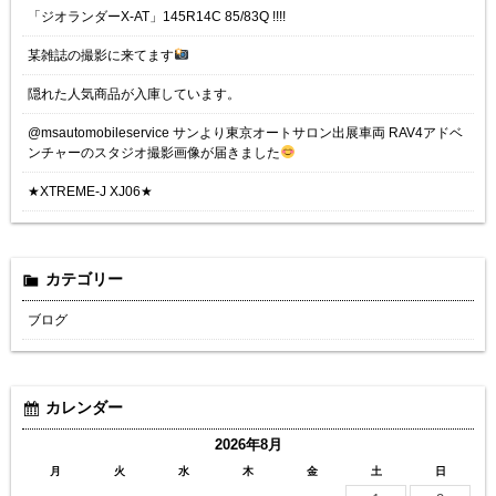
「ジオランダーX-AT」145R14C 85/83Q !!!!
某雑誌の撮影に来てます
隠れた人気商品が入庫しています。
@msautomobileservice サンより東京オートサロン出展車両 RAV4アドベ
ンチャーのスタジオ撮影画像が届きました
★XTREME-J XJ06★
カテゴリー
ブログ
カレンダー
2026年8月
月
火
水
木
金
土
日