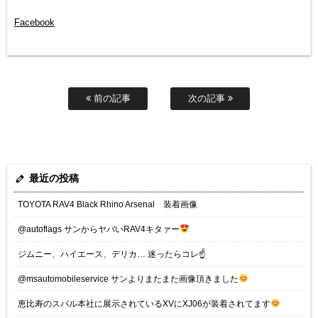
Facebook
前の記事
次の記事
最近の投稿
TOYOTA RAV4 Black Rhino Arsenal 装着画像
@autoflags サンからヤバいRAV4キタァー
ジムニー、ハイエース、デリカ… 迷ったらコレ☝️
@msautomobileservice サンよりまたまた画像頂きました
恵比寿のスバル本社に展示されているXVにXJ06が装着されてます