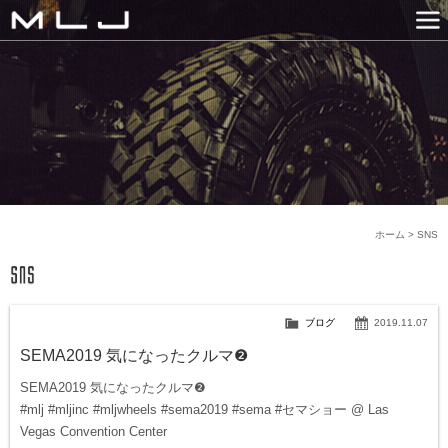
MLJ / Lexani(レクサーニ
PRODUCTS
GALLERY
SNS
NEWS
COMPANY
HISTORY
CONTACT US
LINK
ホーム
>
SNS
ブログ
2019.11.07
SEMA2019 気になったクルマ❷
SEMA2019 気になったクルマ❷
#mlj #mljinc #mljwheels #sema2019 #sema #セマショー @ Las
Vegas Convention Center