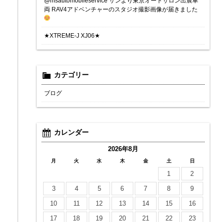
@msautomobileservice サンより東京オートサロン出展車
両 RAV4アドベンチャーのスタジオ撮影画像が届きました
★XTREME-J XJ06★
カテゴリー
ブログ
カレンダー
2026年8月
月
火
水
木
金
土
日
1
2
3
4
5
6
7
8
9
10
11
12
13
14
15
16
17
18
19
20
21
22
23