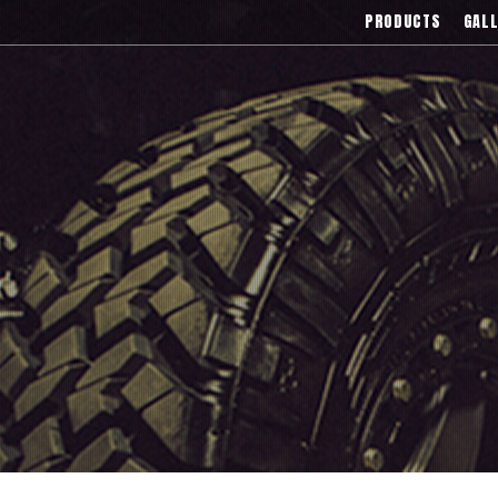
),Asanti(アサンティ),Wrest(ヴァレスト
PRODUCTS
GALL