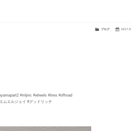
ブログ
2017.0
amapart2 #mljinc #wheels #tires #offroad
 #エムエルジェイ #グッドリッチ