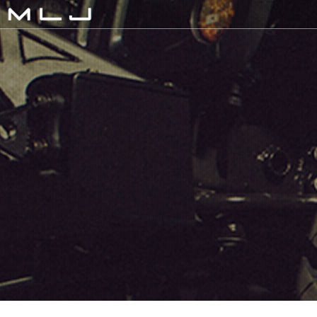
MLJ / Lexani(レクサーニ