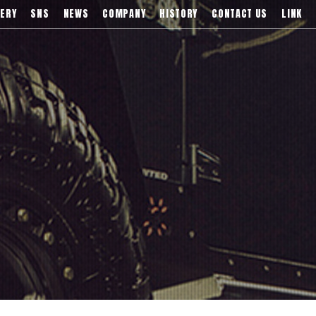
)などブランドアルミホイールの販売、輸入総代理店
ERY
SNS
NEWS
COMPANY
HISTORY
CONTACT US
LINK