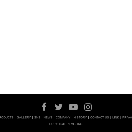
RODUCTS
GALLERY
SNS
NEWS
COMPANY
HISTORY
CONTACT US
LINK
PRIVA
COPYRIGHT © MLJ INC.