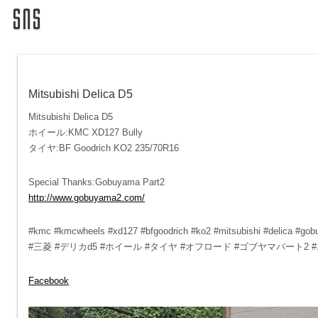
Mitsubishi Delica D5
Mitsubishi Delica D5
ホイール:KMC XD127 Bully
タイヤ:BF Goodrich KO2 235/70R16
Special Thanks:Gobuyama Part2
http://www.gobuyama2.com/
#kmc #kmcwheels #xd127 #bfgoodrich #ko2 #mitsubishi #delica #gobuy
#三菱 #デリカd5 #ホイール #タイヤ #オフロード #ゴブヤマパート2
Facebook