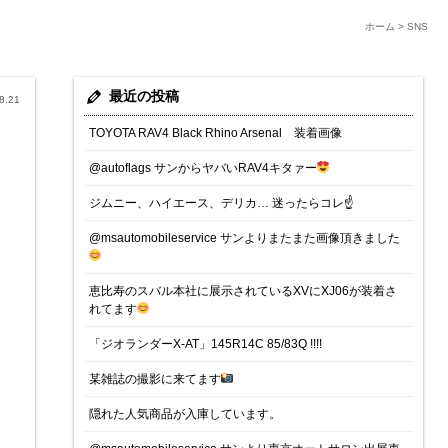
ホーム
>
SNS
最近の投稿
8.21
TOYOTA RAV4 Black Rhino Arsenal 装着画像
@autoflags サンからヤバいRAV4キタァー
ジムニー、ハイエース、デリカ… 迷ったらコレ☝️
@msautomobileservice サンよりまたまた画像頂きました
恵比寿のスバル本社に展示されているXVにXJ06が装着さ
れてます
「ジオランダーX-AT」145R14C 85/83Q !!!!
某雑誌の撮影に来てます
隠れた人気商品が入庫しています。