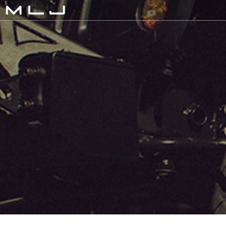
MLJ / Lexani(レクサーニ