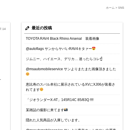
ホーム
>
SNS
最近の投稿
7.14
TOYOTA RAV4 Black Rhino Arsenal 装着画像
@autoflags サンからヤバいRAV4キタァー
ジムニー、ハイエース、デリカ… 迷ったらコレ☝️
@msautomobileservice サンよりまたまた画像頂きました
ー
恵比寿のスバル本社に展示されているXVにXJ06が装着さ
れてます
「ジオランダーX-AT」145R14C 85/83Q !!!!
某雑誌の撮影に来てます
隠れた人気商品が入庫しています。