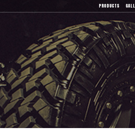
),Asanti(アサンティ),Wrest(ヴァレスト
PRODUCTS
GALL