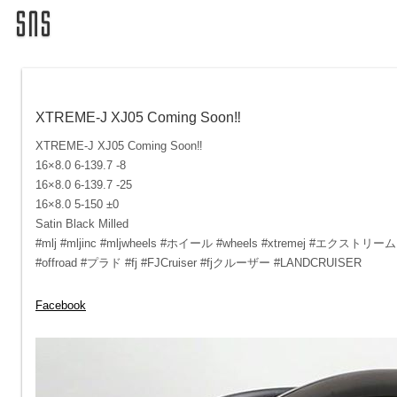
XTREME-J XJ05 Coming Soon‼︎
XTREME-J XJ05 Coming Soon‼︎
16×8.0 6-139.7 -8
16×8.0 6-139.7 -25
16×8.0 5-150 ±0
Satin Black Milled
#mlj #mljinc #mljwheels #ホイール #wheels #xtremej #
#offroad #プラド #fj #FJCruiser #fjクルーザー #LANDCRUISER
Facebook