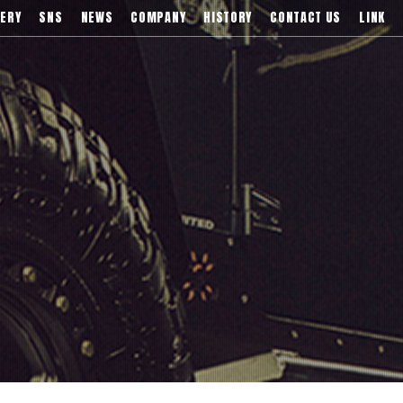
)などブランドアルミホイールの販売、輸入総代理店
ERY
SNS
NEWS
COMPANY
HISTORY
CONTACT US
LINK