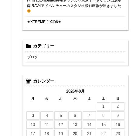
@msautomobileservice サンより東京オートサロン出展車
両 RAV4アドベンチャーのスタジオ撮影画像が届きました
★XTREME-J XJ06★
カテゴリー
ブログ
カレンダー
2026年8月
月
火
水
木
金
土
日
1
2
3
4
5
6
7
8
9
10
11
12
13
14
15
16
17
18
19
20
21
22
23