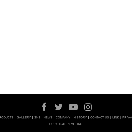
RODUCTS
GALLERY
SNS
NEWS
COMPANY
HISTORY
CONTACT US
LINK
PRIVA
COPYRIGHT © MLJ INC.