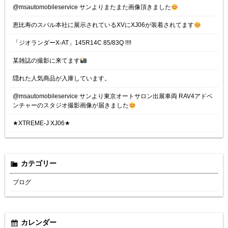
@msautomobileservice サンよりまたまた画像頂きました
恵比寿のスバル本社に展示されているXVにXJ06が装着されてます
「ジオランダーX-AT」145R14C 85/83Q !!!!
某雑誌の撮影に来てます
隠れた人気商品が入庫しています。
@msautomobileservice サンより東京オートサロン出展車両 RAV4アドベ
ンチャーのスタジオ撮影画像が届きました
★XTREME-J XJ06★
カテゴリー
ブログ
カレンダー