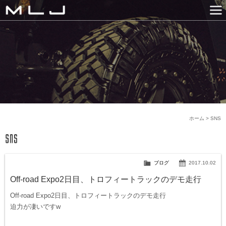
MLJ / Lexani(レクサーニ
PRODUCTS
GALLERY
SNS
NEWS
COMPANY
HISTORY
CONTACT US
LINK
ホーム
>
SNS
ブログ
2017.10.02
Off-road Expo2日目、トロフィートラックのデモ走行
Off-road Expo2日目、トロフィートラックのデモ走行
迫力が凄いですw