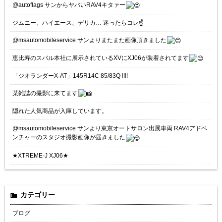
@autoflags サンからヤバいRAV4キタァー
ジムニー、ハイエース、デリカ… 迷ったらコレ☝️
@msautomobileservice サンよりまたまた画像頂きました
恵比寿のスバル本社に展示されているXVにXJ06が装着されてます
「ジオランダーX-AT」145R14C 85/83Q !!!!
某雑誌の撮影に来てます
隠れた人気商品が入庫しています。
@msautomobileservice サンより東京オートサロン出展車両 RAV4アドベ
ンチャーのスタジオ撮影画像が届きました
★XTREME-J XJ06★
カテゴリー
ブログ