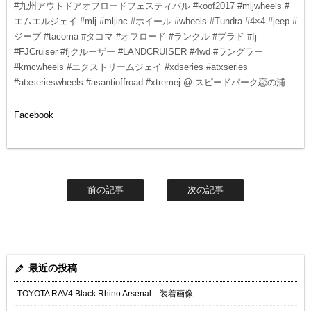
#九州アウトドアオフロードフェスティバル #koof2017 #mljwheels #
エムエルジェイ #mlj #mljinc #ホイール #wheels #Tundra #4×4 #jeep #
ジープ #tacoma #タコマ #オフロード #ランクル #プラド #fj
#FJCruiser #fjクルーザー #LANDCRUISER #4wd #ラングラー
#kmcwheels #エクストリームジェイ #xdseries #atxseries
#atxserieswheels #asantioffroad #xtremej @ スピードパーク恋の浦
Facebook
前の記事
次の記事
最近の投稿
TOYOTA RAV4 Black Rhino Arsenal 装着画像