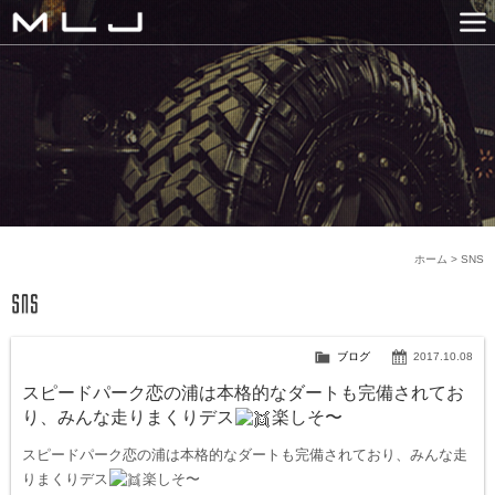
MLJ / Lexani(レクサーニ
PRODUCTS
GALLERY
SNS
NEWS
COMPANY
HISTORY
CONTACT US
LINK
ホーム
>
SNS
ブログ
2017.10.08
スピードパーク恋の浦は本格的なダートも完備されてお
り、みんな走りまくりデス
楽しそ〜
スピードパーク恋の浦は本格的なダートも完備されており、みんな走
りまくりデス
楽しそ〜