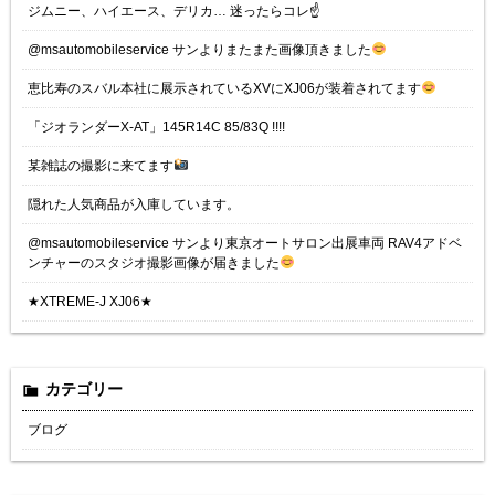
ジムニー、ハイエース、デリカ… 迷ったらコレ☝️
@msautomobileservice サンよりまたまた画像頂きました
恵比寿のスバル本社に展示されているXVにXJ06が装着されてます
「ジオランダーX-AT」145R14C 85/83Q !!!!
某雑誌の撮影に来てます
隠れた人気商品が入庫しています。
@msautomobileservice サンより東京オートサロン出展車両 RAV4アドベ
ンチャーのスタジオ撮影画像が届きました
★XTREME-J XJ06★
カテゴリー
ブログ