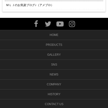
ＭＬＪのお気楽ブログ♪（アメブロ）
HOME
PRODUCTS
GALLERY
SNS
NEWS
COMPANY
HISTORY
CONTACT US