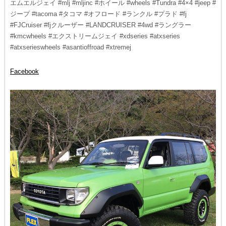
エムエルジェイ #mlj #mljinc #ホイール #wheels #Tundra #4×4 #jeep #
ジープ #tacoma #タコマ #オフロード #ランクル #プラド #fj
#FJCruiser #fjクルーザー #LANDCRUISER #4wd #ラングラー
#kmcwheels #エクストリームジェイ #xdseries #atxseries
#atxserieswheels #asantioffroad #xtremej
Facebook