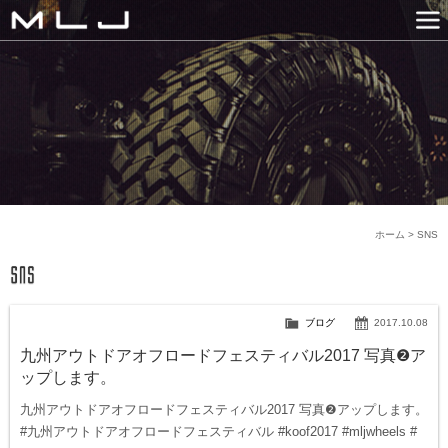
MLJ / Lexani(レクサーニ
PRODUCTS
GALLERY
SNS
NEWS
COMPANY
HISTORY
CONTACT US
LINK
ホーム
>
SNS
ブログ
2017.10.08
九州アウトドアオフロードフェスティバル2017 写真❷ア
ップします。
九州アウトドアオフロードフェスティバル2017 写真❷アップします。
#九州アウトドアオフロードフェスティバル #koof2017 #mljwheels #