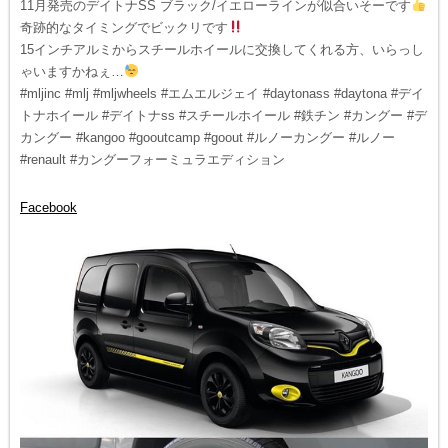
11月発売のデイトナSS ブラック/イエローラインが似合いそーです
奇跡的なタイミングでビックリです
15インチアルミからスチールホイールに交換してくれる方、いらっし
ゃいますかねぇ…
#mljinc #mlj #mljwheels #エムエルジェイ #daytonass #daytona #デイ
トナホイール #デイトナss #スチールホイール #鉄チン #カングー #デ
カングー #kangoo #gooutcamp #goout #ルノーカングー #ルノー
#renault #カングーフォーミュラエディション
Facebook