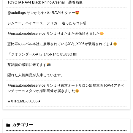
TOYOTA RAV4 Black Rhino Arsenal 装着画像
@autoflags サンからヤバいRAV4キタァー
ジムニー、ハイエース、デリカ… 迷ったらコレ☝️
@msautomobileservice サンよりまたまた画像頂きました
恵比寿のスバル本社に展示されているXVにXJ06が装着されてます
「ジオランダーX-AT」145R14C 85/83Q !!!!
某雑誌の撮影に来てます
隠れた人気商品が入庫しています。
@msautomobileservice サンより東京オートサロン出展車両 RAV4アドベ
ンチャーのスタジオ撮影画像が届きました
★XTREME-J XJ06★
カテゴリー