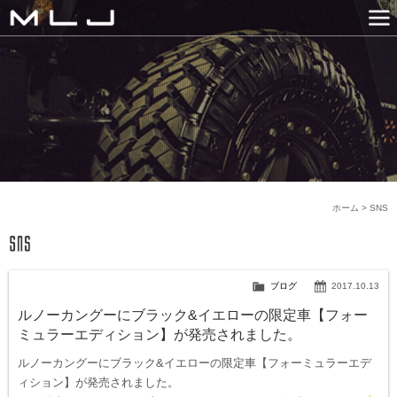
MLJ / Lexani(レクサーニ
PRODUCTS
GALLERY
SNS
NEWS
COMPANY
HISTORY
CONTACT US
LINK
ホーム
>
SNS
ブログ
2017.10.13
ルノーカングーにブラック&イエローの限定車【フォー
ミュラーエディション】が発売されました。
ルノーカングーにブラック&イエローの限定車【フォーミュラーエデ
ィション】が発売されました。