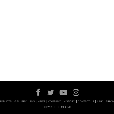
RODUCTS
GALLERY
SNS
NEWS
COMPANY
HISTORY
CONTACT US
LINK
PRIVA
COPYRIGHT © MLJ INC.