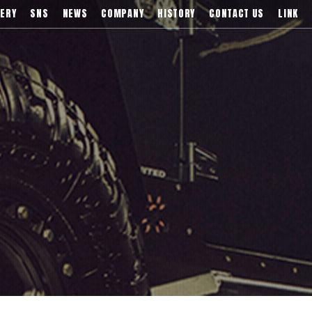
)などブランドアルミホイールの販売、輸入総代理店
ERY
SNS
NEWS
COMPANY
HISTORY
CONTACT US
LINK