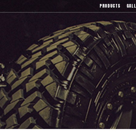
),Asanti(アサンティ),Wrest(ヴァレスト
PRODUCTS
GALL