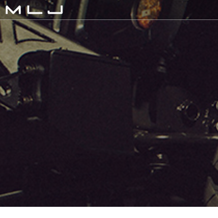
MLJ / Lexani(レクサーニ