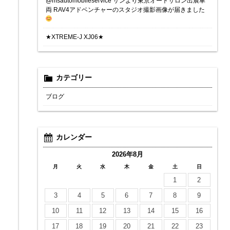
@msautomobileservice サンより東京オートサロン出展車
両 RAV4アドベンチャーのスタジオ撮影画像が届きました
★XTREME-J XJ06★
カテゴリー
ブログ
カレンダー
2026年8月
月
火
水
木
金
土
日
1
2
3
4
5
6
7
8
9
10
11
12
13
14
15
16
17
18
19
20
21
22
23