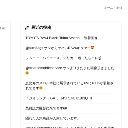
ホーム
>
SNS
最近の投稿
1.01
TOYOTA RAV4 Black Rhino Arsenal 装着画像
@autoflags サンからヤバいRAV4キタァー
ジムニー、ハイエース、デリカ… 迷ったらコレ☝️
@msautomobileservice サンよりまたまた画像頂きました
恵比寿のスバル本社に展示されているXVにXJ06が装着さ
れてます
「ジオランダーX-AT」145R14C 85/83Q !!!!
某雑誌の撮影に来てます
隠れた人気商品が入庫しています。