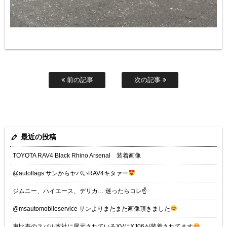
前の記事
次の記事
最近の投稿
TOYOTA RAV4 Black Rhino Arsenal 装着画像
@autoflags サンからヤバいRAV4キタァー
ジムニー、ハイエース、デリカ… 迷ったらコレ☝️
@msautomobileservice サンよりまたまた画像頂きました
恵比寿のスバル本社に展示されているXVにXJ06が装着されてます