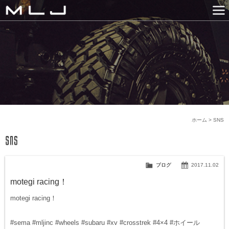
MLJ / Lexani(レクサーニ
PRODUCTS
GALLERY
SNS
NEWS
COMPANY
HISTORY
CONTACT US
LINK
ホーム
>
SNS
ブログ
2017.11.02
motegi racing！
motegi racing！
#sema #mljinc #wheels #subaru #xv #crosstrek #4×4 #ホイール