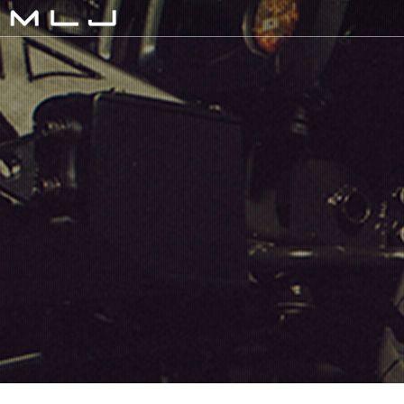
MLJ / Lexani(レクサーニ