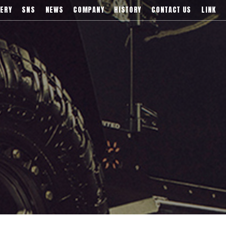
)などブランドアルミホイールの販売、輸入総代理店
ERY
SNS
NEWS
COMPANY
HISTORY
CONTACT US
LINK