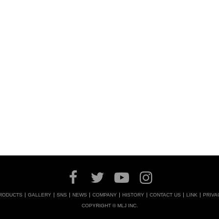
RODUCTS
GALLERY
SNS
NEWS
COMPANY
HISTORY
CONTACT US
LINK
PRIVA
COPYRIGHT © MLJ INC.