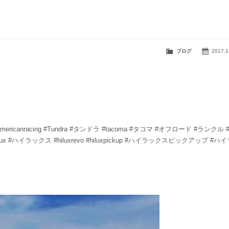
ブログ
2017.1
ax202 #americanracing #Tundra #タンドラ #tacoma #タコマ #オフロード #ランクル 
#hilux #ハイラックス #hiluxrevo #hiluxpickup #ハイラックスピックアップ #ハ