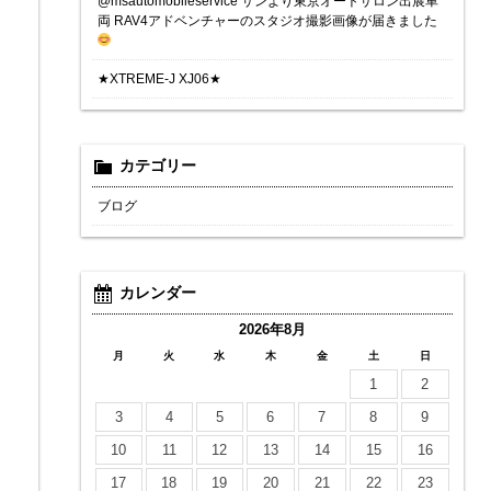
@msautomobileservice サンより東京オートサロン出展車
両 RAV4アドベンチャーのスタジオ撮影画像が届きました
★XTREME-J XJ06★
カテゴリー
ブログ
カレンダー
2026年8月
月
火
水
木
金
土
日
1
2
3
4
5
6
7
8
9
10
11
12
13
14
15
16
17
18
19
20
21
22
23