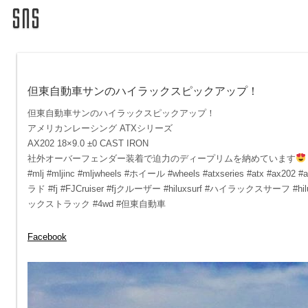
但東自動車サンのハイラックスピックアップ！
但東自動車サンのハイラックスピックアップ！
アメリカンレーシング ATXシリーズ
AX202 18×9.0 ±0 CAST IRON
社外オーバーフェンダー装着で迫力のディープリムを納めています
#mlj #mljinc #mljwheels #ホイール #wheels #atxseries #atx #
ラド #fj #FJCruiser #fjクルーザー #hiluxsurf #ハイラックスサーフ 
ックストラック #4wd #但東自動車
Facebook