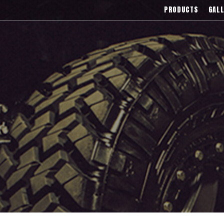
),Asanti(アサンティ),Wrest(ヴァレスト
PRODUCTS
GALL