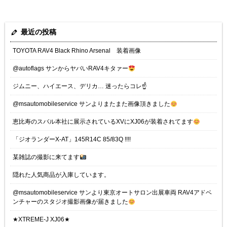
最近の投稿
TOYOTA RAV4 Black Rhino Arsenal 装着画像
@autoflags サンからヤバいRAV4キタァー
ジムニー、ハイエース、デリカ… 迷ったらコレ☝️
@msautomobileservice サンよりまたまた画像頂きました
恵比寿のスバル本社に展示されているXVにXJ06が装着されてます
「ジオランダーX-AT」145R14C 85/83Q !!!!
某雑誌の撮影に来てます
隠れた人気商品が入庫しています。
@msautomobileservice サンより東京オートサロン出展車両 RAV4アドベ
ンチャーのスタジオ撮影画像が届きました
★XTREME-J XJ06★