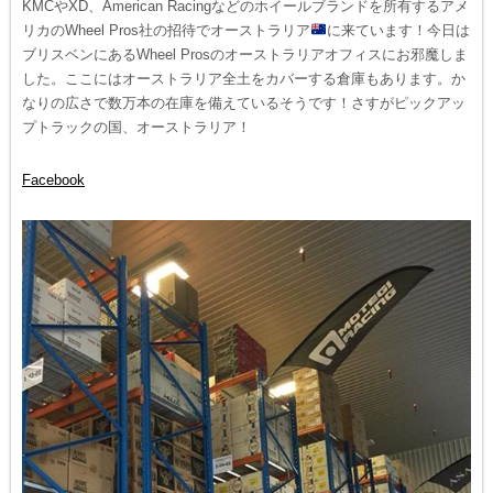
KMCやXD、American Racingなどのホイールブランドを所有するアメ
リカのWheel Pros社の招待でオーストラリア
に来ています！今日は
ブリスベンにあるWheel Prosのオーストラリアオフィスにお邪魔しま
した。ここにはオーストラリア全土をカバーする倉庫もあります。か
なりの広さで数万本の在庫を備えているそうです！さすがピックアッ
プトラックの国、オーストラリア！
Facebook