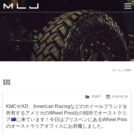
MLJ / Lexani(レクサーニ
PRODUCTS
GALLERY
SNS
NEWS
COMPANY
HISTORY
CONTACT US
LINK
ホーム
>
SNS
ブログ
2018.02.14
KMCやXD、American Racingなどのホイールブランドを
所有するアメリカのWheel Pros社の招待でオーストラリ
ア
に来ています！今日はブリスベンにあるWheel Pros
のオーストラリアオフィスにお邪魔しました。