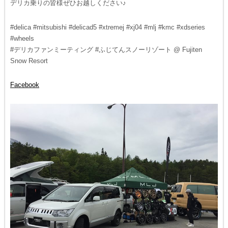
デリカ乗りの皆様ぜひお越しください♪
#delica #mitsubishi #delicad5 #xtremej #xj04 #mlj #kmc #xdseries
#wheels
#デリカファンミーティング #ふじてんスノーリゾート @ Fujiten
Snow Resort
Facebook