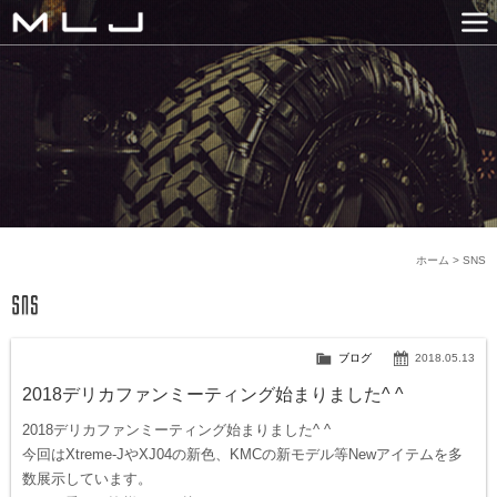
MLJ / Lexani(レクサーニ
PRODUCTS
GALLERY
SNS
NEWS
COMPANY
HISTORY
CONTACT US
LINK
ホーム
>
SNS
ブログ
2018.05.13
2018デリカファンミーティング始まりました^ ^
2018デリカファンミーティング始まりました^ ^
今回はXtreme-JやXJ04の新色、KMCの新モデル等Newアイテムを多
数展示しています。