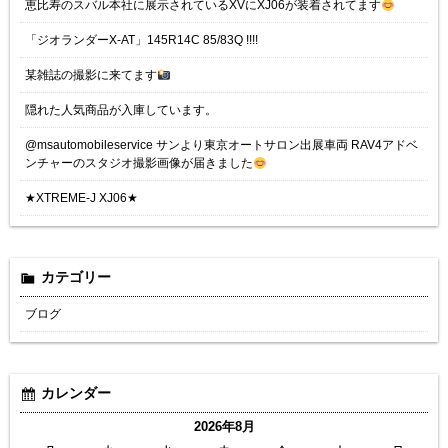
恵比寿のスバル本社に展示されているXVにXJ06が装着されてます
「ジオランダーX-AT」145R14C 85/83Q !!!!
某雑誌の撮影に来てます
隠れた人気商品が入庫しています。
@msautomobileservice サンより東京オートサロン出展車両 RAV4アドベ
ンチャーのスタジオ撮影画像が届きました
★XTREME-J XJ06★
カテゴリー
ブログ
カレンダー
2026年8月