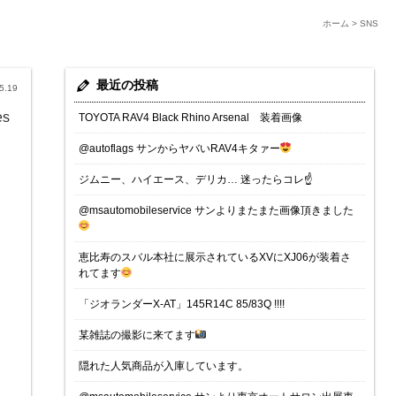
ホーム
>
SNS
最近の投稿
5.19
es
TOYOTA RAV4 Black Rhino Arsenal 装着画像
@autoflags サンからヤバいRAV4キタァー
ジムニー、ハイエース、デリカ… 迷ったらコレ☝️
@msautomobileservice サンよりまたまた画像頂きました
恵比寿のスバル本社に展示されているXVにXJ06が装着さ
れてます
「ジオランダーX-AT」145R14C 85/83Q !!!!
某雑誌の撮影に来てます
隠れた人気商品が入庫しています。