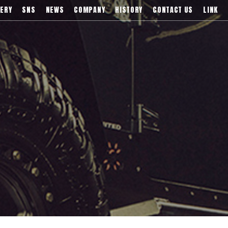
)などブランドアルミホイールの販売、輸入総代理店
ERY
SNS
NEWS
COMPANY
HISTORY
CONTACT US
LINK