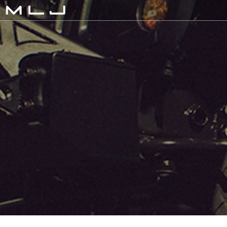
MLJ / Lexani(レクサーニ