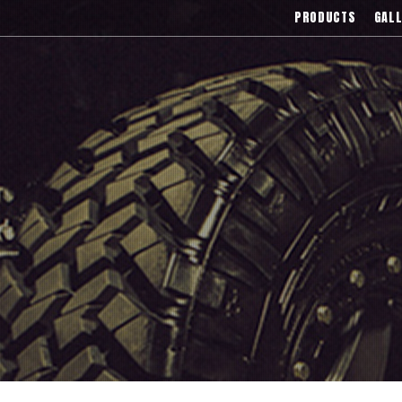
),Asanti(アサンティ),Wrest(ヴァレスト
PRODUCTS
GALL