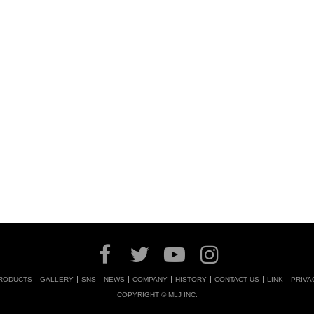
RODUCTS
GALLERY
SNS
NEWS
COMPANY
HISTORY
CONTACT US
LINK
PRIVA
COPYRIGHT © MLJ INC.