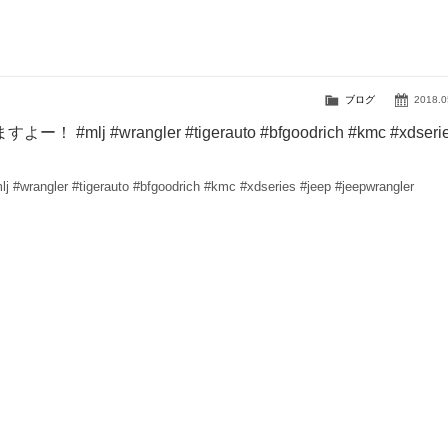
ブログ
2018.0
j #wrangler #tigerauto #bfgoodrich #kmc #xdseri
tigerauto #bfgoodrich #kmc #xdseries #jeep #jeepwrangler