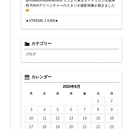
@msautomobileservice サンより東京オートサロン出展車
両 RAV4アドベンチャーのスタジオ撮影画像が届きました
★XTREME-J XJ06★
カテゴリー
ブログ
カレンダー
2026年8月
月
火
水
木
金
土
日
1
2
3
4
5
6
7
8
9
10
11
12
13
14
15
16
17
18
19
20
21
22
23