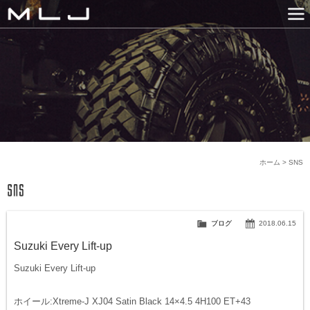
MLJ / Lexani(レクサーニ
PRODUCTS
GALLERY
SNS
NEWS
COMPANY
HISTORY
CONTACT US
LINK
ホーム
>
SNS
ブログ
2018.06.15
Suzuki Every Lift-up
Suzuki Every Lift-up
ホイール:Xtreme-J XJ04 Satin Black 14×4.5 4H100 ET+43