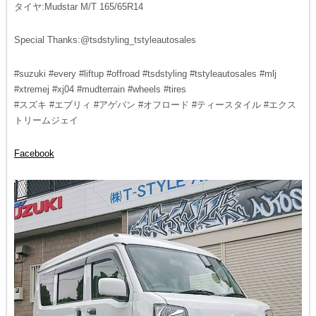
タイヤ:Mudstar M/T 165/65R14
Special Thanks:@tsdstyling_tstyleautosales
#suzuki #every #liftup #offroad #tsdstyling #tstyleautosales #mlj
#xtremej #xj04 #mudterrain #wheels #tires
#スズキ #エブリィ #アゲバン #オフロード #ティースタイル #エクス
トリームジェイ
Facebook