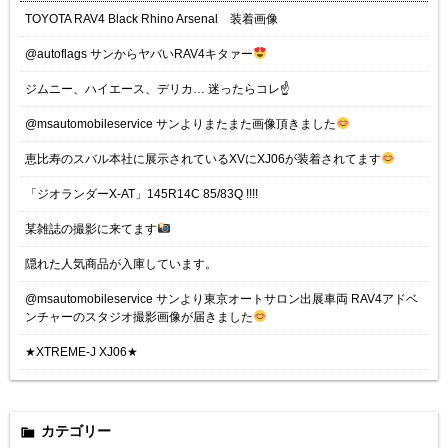
TOYOTA RAV4 Black Rhino Arsenal 装着画像
@autoflags サンからヤバいRAV4キタァー
ジムニー、ハイエース、デリカ… 迷ったらコレ☝️
@msautomobileservice サンよりまたまた画像頂きました
恵比寿のスバル本社に展示されているXVにXJ06が装着されてます
「ジオランダーX-AT」145R14C 85/83Q !!!!
某雑誌の撮影に来てます
隠れた人気商品が入庫しています。
@msautomobileservice サンより東京オートサロン出展車両 RAV4アドベ
ンチャーのスタジオ撮影画像が届きました
★XTREME-J XJ06★
カテゴリー