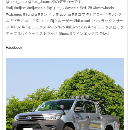
@linex_auto @flex_dream 様のデモカーです。
#mlj #mljinc #mljwheels #ホイール #wheels #xd128 #kmcwheels
#xdseries #Tundra #タンドラ #tacoma #タコマ #オフロード #ランク
ル #プラド #fj #FJCruiser #fjクルーザー #hiluxsurf #ハイラックスサー
フ #hilux #ハイラックス #hiluxrevo #hiluxpickup #ハイラックスピック
アップ #ハイラックストラック #linex #ラインエックス #4wd
Facebook