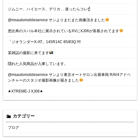
ジムニー、ハイエース、デリカ… 迷ったらコレ☝️
@msautomobileservice サンよりまたまた画像頂きました
恵比寿のスバル本社に展示されているXVにXJ06が装着されてます
「ジオランダーX-AT」145R14C 85/83Q !!!!
某雑誌の撮影に来てます
隠れた人気商品が入庫しています。
@msautomobileservice サンより東京オートサロン出展車両 RAV4アドベ
ンチャーのスタジオ撮影画像が届きました
★XTREME-J XJ06★
カテゴリー
ブログ