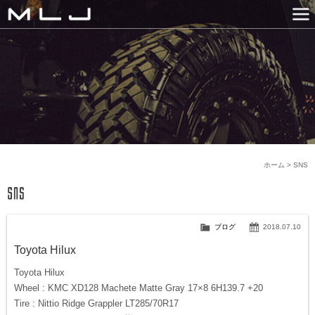
MLJ / Lexani(レクサーニ
PRODUCTS
GALLERY
SNS
NEWS
COMPANY
HISTORY
CONTACT US
LINK
ホーム
>
SNS
ブログ
2018.07.10
Toyota Hilux
Toyota Hilux
Wheel : KMC XD128 Machete Matte Gray 17×8 6H139.7 +20
Tire : Nittio Ridge Grappler LT285/70R17