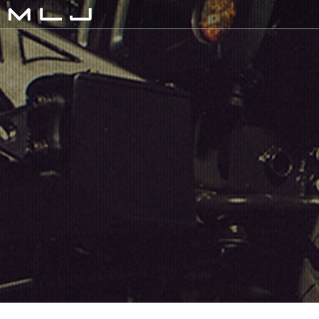
MLJ / Lexani(レクサーニ