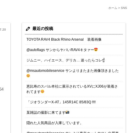
ホーム
>
SNS
最近の投稿
7.20
TOYOTA RAV4 Black Rhino Arsenal 装着画像
@autoflags サンからヤバいRAV4キタァー
ジムニー、ハイエース、デリカ… 迷ったらコレ☝️
@msautomobileservice サンよりまたまた画像頂きました
恵比寿のスバル本社に展示されているXVにXJ06が装着さ
64
れてます
「ジオランダーX-AT」145R14C 85/83Q !!!!
某雑誌の撮影に来てます
隠れた人気商品が入庫しています。