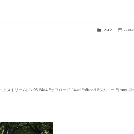
ブログ
2018.0
 #エクストリームj #xj03 #4×4 #オフロード #4wd #offroad #ジムニー #jimny #jb