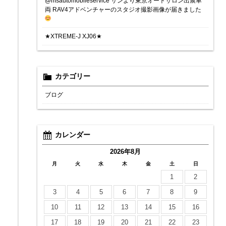
@msautomobileservice サンより東京オートサロン出展車
両 RAV4アドベンチャーのスタジオ撮影画像が届きました
★XTREME-J XJ06★
カテゴリー
ブログ
カレンダー
2026年8月
月
火
水
木
金
土
日
1
2
3
4
5
6
7
8
9
10
11
12
13
14
15
16
17
18
19
20
21
22
23