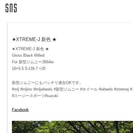
★XTREME-J 新色 ★
★XTREME-J 新色 ★
Gloss Black Milled
For 新型ジムニーJB64w
16×5.5 5-139.7 +20
新型ジムニーにもバッチリ適合OKです。
#mlj #mljinc #mljwheels #新型ジムニー #ホイール #wheels #xtremej
#スージースポーツ#suzuki
Facebook