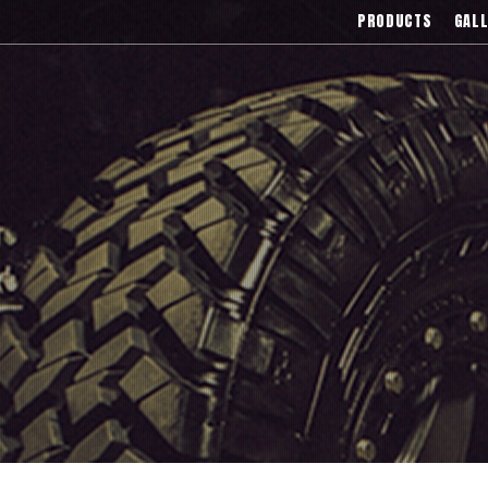
),Asanti(アサンティ),Wrest(ヴァレスト
PRODUCTS
GALL