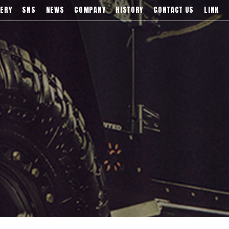
)などブランドアルミホイールの販売、輸入総代理店
ERY
SNS
NEWS
COMPANY
HISTORY
CONTACT US
LINK