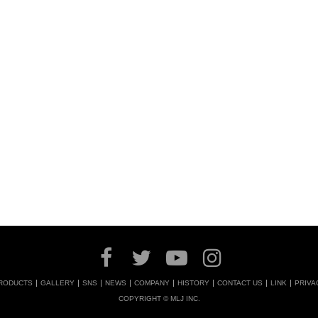
RODUCTS
GALLERY
SNS
NEWS
COMPANY
HISTORY
CONTACT US
LINK
PRIVA
COPYRIGHT © MLJ INC.