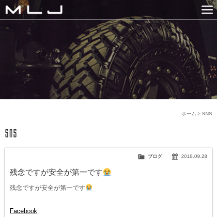
MLJ / Lexani(レクサーニ
PRODUCTS
GALLERY
SNS
NEWS
COMPANY
HISTORY
CONTACT US
LINK
ホーム
>
SNS
ブログ
2018.09.28
残念ですが安全が第一です
残念ですが安全が第一です
Facebook