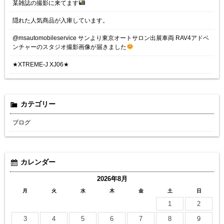
某雑誌の撮影に来てます
隠れた人気商品が入庫しています。
@msautomobileservice サンより東京オートサロン出展車両 RAV4アドベ
ンチャーのスタジオ撮影画像が届きました
★XTREME-J XJ06★
カテゴリー
ブログ
カレンダー
2026年8月
月
火
水
木
金
土
日
1
2
3
4
5
6
7
8
9