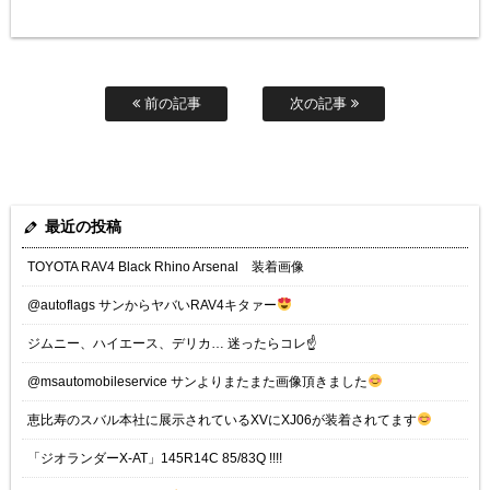
前の記事
次の記事
最近の投稿
TOYOTA RAV4 Black Rhino Arsenal 装着画像
@autoflags サンからヤバいRAV4キタァー
ジムニー、ハイエース、デリカ… 迷ったらコレ☝️
@msautomobileservice サンよりまたまた画像頂きました
恵比寿のスバル本社に展示されているXVにXJ06が装着されてます
「ジオランダーX-AT」145R14C 85/83Q !!!!