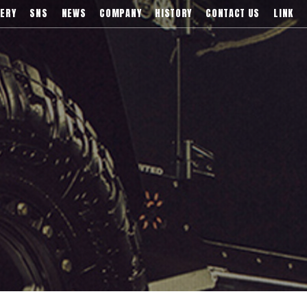
)などブランドアルミホイールの販売、輸入総代理店
ERY
SNS
NEWS
COMPANY
HISTORY
CONTACT US
LINK