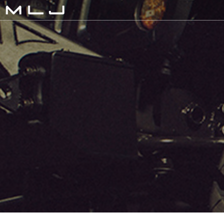
MLJ / Lexani(レクサーニ