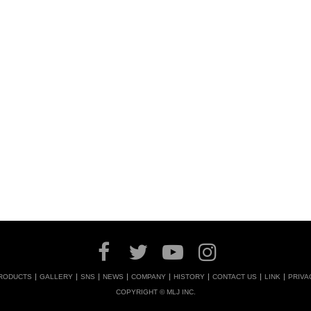
RODUCTS
GALLERY
SNS
NEWS
COMPANY
HISTORY
CONTACT US
LINK
PRIVA
COPYRIGHT © MLJ INC.