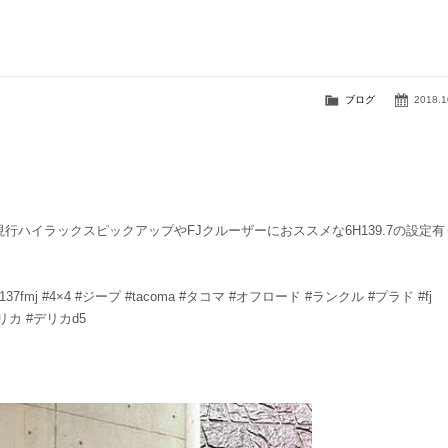
ブログ
2018.1
現行ハイラックスピックアップやFJクルーザーにおススメな6H139.7の設定有
137 #xd137fmj #4×4 #ジープ #tacoma #タコマ #オフロード #ランクル #プラド #fj
#デリカ #デリカd5