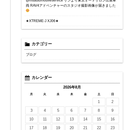
@msautomobileservice サンより東京オートサロン出展車
両 RAV4アドベンチャーのスタジオ撮影画像が届きました
★XTREME-J XJ06★
カテゴリー
ブログ
カレンダー
2026年8月
月
火
水
木
金
土
日
1
2
3
4
5
6
7
8
9
10
11
12
13
14
15
16
17
18
19
20
21
22
23