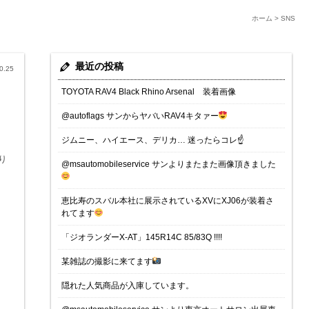
ホーム
>
SNS
最近の投稿
0.25
TOYOTA RAV4 Black Rhino Arsenal 装着画像
@autoflags サンからヤバいRAV4キタァー
ジムニー、ハイエース、デリカ… 迷ったらコレ☝️
り
@msautomobileservice サンよりまたまた画像頂きました
恵比寿のスバル本社に展示されているXVにXJ06が装着さ
れてます
「ジオランダーX-AT」145R14C 85/83Q !!!!
某雑誌の撮影に来てます
隠れた人気商品が入庫しています。