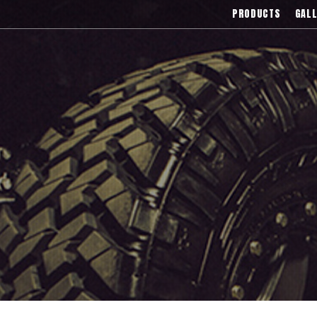
),Asanti(アサンティ),Wrest(ヴァレスト
PRODUCTS
GALL