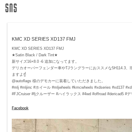
KMC XD SERIES XD137 FMJ
KMC XD SERIES XD137 FMJ
★Satin Black / Dark Tint★
新サイズ16×8.0 -6 追加になってます。
デリカオーバーフェンダー車やTJラングラーにおススメな5H114.3、
ますよ☝️
@autoflags 様のデモカーに装着していただきました。
#mlj #mljinc #ホイール #mljwheels #kmcwheels #xdseries #xd
#FJCruiser #fjクルーザー #ハイラックス #4wd #offroad #dericad5 
Facebook