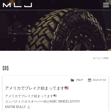
MLJ / Lexani(レクサーニ
PRODUCTS
GALLERY
SNS
NEWS
COMPANY
HISTORY
CONTACT US
LINK
ホーム
>
SNS
ブログ
2019.07.04
アメリカでブレイク始まってます
アメリカでブレイク始まってます
コンパクトクロスオーバー向けKMC WHEELS!!!!!!!!
KM708 BULLY 上