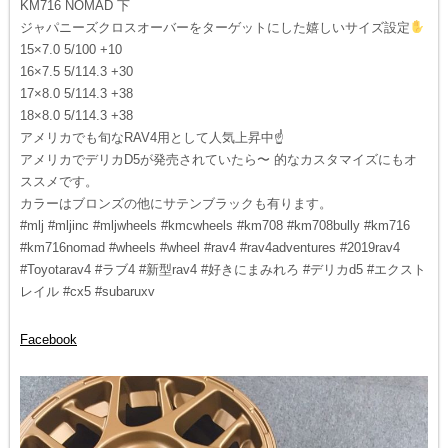
KM716 NOMAD 下
ジャパニーズクロスオーバーをターゲットにした嬉しいサイズ設定
15×7.0 5/100 +10
16×7.5 5/114.3 +30
17×8.0 5/114.3 +38
18×8.0 5/114.3 +38
アメリカでも旬なRAV4用として人気上昇中☝️
アメリカでデリカD5が発売されていたら〜 的なカスタマイズにもオ
ススメです。
カラーはブロンズの他にサテンブラックも有ります。
#mlj #mljinc #mljwheels #kmcwheels #km708 #km708bully #km716
#km716nomad #wheels #wheel #rav4 #rav4adventures #2019rav4
#Toyotarav4 #ラブ4 #新型rav4 #好きにまみれろ #デリカd5 #エクスト
レイル #cx5 #subaruxv
Facebook