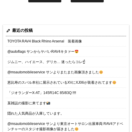
最近の投稿
TOYOTA RAV4 Black Rhino Arsenal 装着画像
@autoflags サンからヤバいRAV4キタァー
ジムニー、ハイエース、デリカ… 迷ったらコレ☝️
@msautomobileservice サンよりまたまた画像頂きました
恵比寿のスバル本社に展示されているXVにXJ06が装着されてます
「ジオランダーX-AT」145R14C 85/83Q !!!!
某雑誌の撮影に来てます
隠れた人気商品が入庫しています。
@msautomobileservice サンより東京オートサロン出展車両 RAV4アドベ
ンチャーのスタジオ撮影画像が届きました