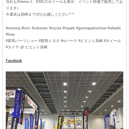
当社もXtreme-J、KMCのホイールを展示、イベント特価で販売してお
ります♪
今週末は高崎までぜひお越しください^ ^
#xtremej #kmc #xdseries #toyota #rvpark #gunmapartsshow #wheels
#tires
#群馬パーツショー #群馬トヨタ #rvパーク #ビエント高崎 #ホイール
#タイヤ @ ビエント高崎
Facebook