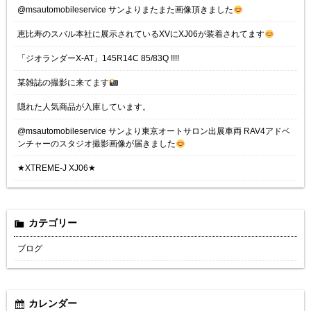
@msautomobileservice サンよりまたまた画像頂きました
恵比寿のスバル本社に展示されているXVにXJ06が装着されてます
「ジオランダーX-AT」145R14C 85/83Q !!!!
某雑誌の撮影に来てます
隠れた人気商品が入庫しています。
@msautomobileservice サンより東京オートサロン出展車両 RAV4アドベ
ンチャーのスタジオ撮影画像が届きました
★XTREME-J XJ06★
カテゴリー
ブログ
カレンダー