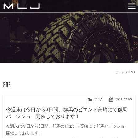
MLJ / Lexani(レクサーニ
PRODUCTS
GALLERY
SNS
NEWS
COMPANY
HISTORY
CONTACT US
LINK
ホーム
>
SNS
ブログ
2019.07.05
今週末は今日から3日間、群馬のビエント高崎にて群馬
パーツショー開催しております！
今週末は今日から3日間、群馬のビエント高崎にて群馬パーツショー
開催しております！