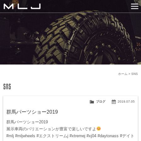
MLJ / Lexani(レクサーニ
PRODUCTS
GALLERY
SNS
NEWS
COMPANY
HISTORY
CONTACT US
LINK
ホーム
>
SNS
ブログ
2019.07.05
群馬パーツショー2019
群馬パーツショー2019
展示車両のバリエーションが豊富で楽しいですよ
#mlj #mljwheels #エクストリームj #xtremej #xj04 #daytonass #デイト