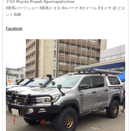
ナSS #toyota #rvpark #gunmapartsshow
#群馬パーツショー #群馬トヨタ #rvパーク #ホイール #タイヤ @ ビエ
ント高崎
Facebook