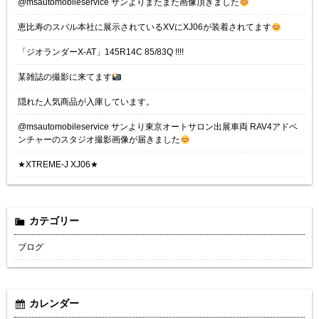
@msautomobileservice サンよりまたまた画像頂きました
恵比寿のスバル本社に展示されているXVにXJ06が装着されてます
「ジオランダーX-AT」145R14C 85/83Q !!!!
某雑誌の撮影に来てます
隠れた人気商品が入庫しています。
@msautomobileservice サンより東京オートサロン出展車両 RAV4アドベ
ンチャーのスタジオ撮影画像が届きました
★XTREME-J XJ06★
カテゴリー
ブログ
カレンダー