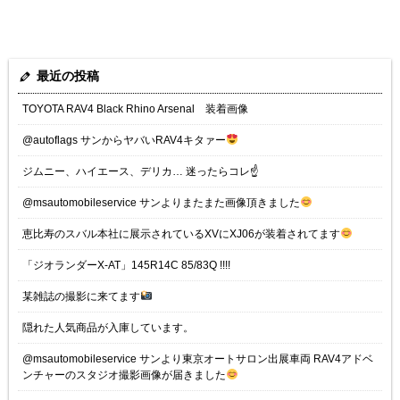
最近の投稿
TOYOTA RAV4 Black Rhino Arsenal 装着画像
@autoflags サンからヤバいRAV4キタァー
ジムニー、ハイエース、デリカ… 迷ったらコレ☝️
@msautomobileservice サンよりまたまた画像頂きました
恵比寿のスバル本社に展示されているXVにXJ06が装着されてます
「ジオランダーX-AT」145R14C 85/83Q !!!!
某雑誌の撮影に来てます
隠れた人気商品が入庫しています。
@msautomobileservice サンより東京オートサロン出展車両 RAV4アドベ
ンチャーのスタジオ撮影画像が届きました