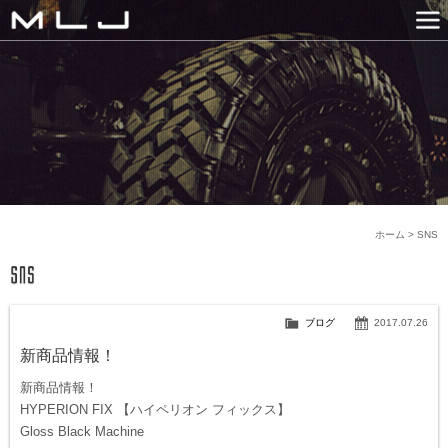
MLJ / Lexani(レクサーニ
PRODUCTS
GALLERY
SNS
NEWS
COMPANY
HISTORY
CONTACT US
LINK
ホーム
>
SNS
ブログ
2017.07.26
新商品情報！
新商品情報！
HYPERION FIX 【ハイペリオン フィックス】
Gloss Black Machine