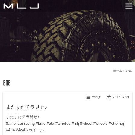
MLJ / Lexani(レクサーニ
PRODUCTS
GALLERY
SNS
NEWS
COMPANY
HISTORY
CONTACT US
LINK
ホーム
>
SNS
ブログ
2017.07.23
またまたチラ見せ♪
またまたチラ見せ♪
#americanracing #kmc #atx #amefes #mlj #wheel #wheels #xtremej
#4×4 #4wd #ホイール