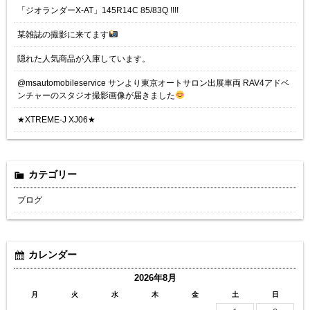
「ジオランダーX-AT」145R14C 85/83Q !!!!
某雑誌の撮影に来てます
隠れた人気商品が入庫しています。
@msautomobileservice サンより東京オートサロン出展車両 RAV4アドベ
ンチャーのスタジオ撮影画像が届きました
★XTREME-J XJ06★
カテゴリー
ブログ
カレンダー
2026年8月
月
火
水
木
金
土
日