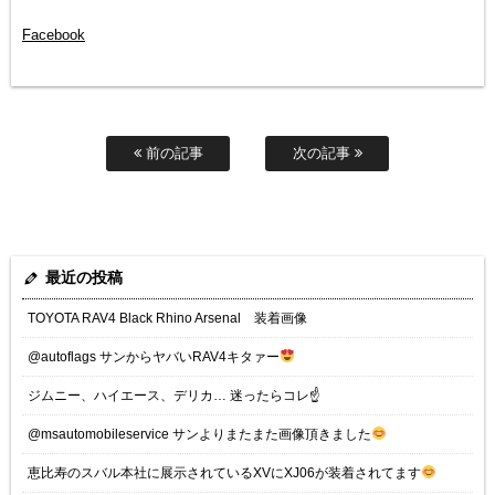
Facebook
前の記事
次の記事
最近の投稿
TOYOTA RAV4 Black Rhino Arsenal 装着画像
@autoflags サンからヤバいRAV4キタァー
ジムニー、ハイエース、デリカ… 迷ったらコレ☝️
@msautomobileservice サンよりまたまた画像頂きました
恵比寿のスバル本社に展示されているXVにXJ06が装着されてます