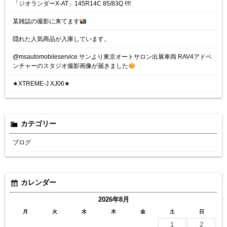
「ジオランダーX-AT」145R14C 85/83Q !!!!
某雑誌の撮影に来てます
隠れた人気商品が入庫しています。
@msautomobileservice サンより東京オートサロン出展車両 RAV4アドベ
ンチャーのスタジオ撮影画像が届きました
★XTREME-J XJ06★
カテゴリー
ブログ
カレンダー
2026年8月
月
火
水
木
金
土
日
1
2