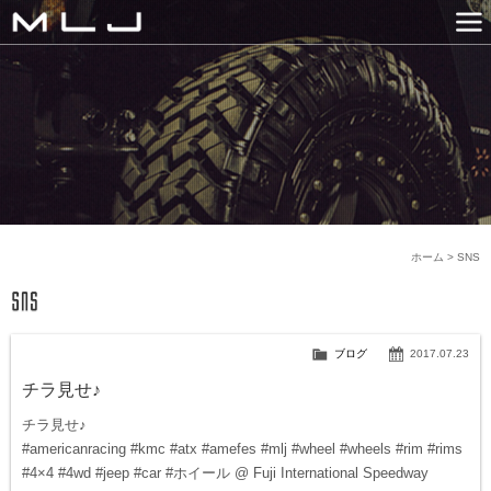
MLJ / Lexani(レクサーニ
PRODUCTS
GALLERY
SNS
NEWS
COMPANY
HISTORY
CONTACT US
LINK
ホーム
>
SNS
ブログ
2017.07.23
チラ見せ♪
チラ見せ♪
#americanracing #kmc #atx #amefes #mlj #wheel #wheels #rim #rims
#4×4 #4wd #jeep #car #ホイール @ Fuji International Speedway