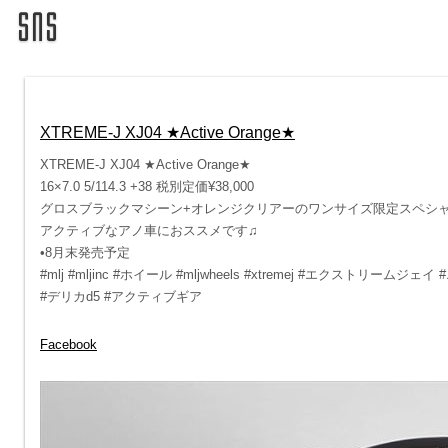
XTREME-J XJ04 ★Active Orange★
XTREME-J XJ04 ★Active Orange★
16×7.0 5/114.3 +38 税別定価¥38,000
グロスブラックマシーン+オレンジクリアーのワンサイズ限定スペシ
アクティブなアノ車におススメです♫
•8月末発売予定
#mlj #mljinc #ホイール #mljwheels #xtremej #エクストリームジェ
#デリカd5 #アクティブギア
Facebook