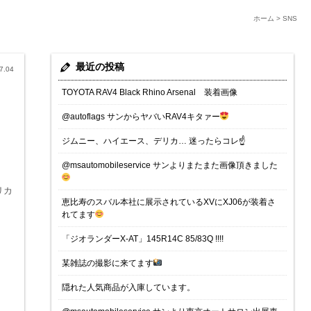
ホーム
>
SNS
最近の投稿
7.04
TOYOTA RAV4 Black Rhino Arsenal 装着画像
@autoflags サンからヤバいRAV4キタァー
ジムニー、ハイエース、デリカ… 迷ったらコレ☝️
@msautomobileservice サンよりまたまた画像頂きました
デリカ
恵比寿のスバル本社に展示されているXVにXJ06が装着さ
れてます
「ジオランダーX-AT」145R14C 85/83Q !!!!
某雑誌の撮影に来てます
隠れた人気商品が入庫しています。