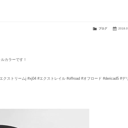
ブログ
2018.0
ャルカラーです！
イ #エクストリームj #xj04 #エクストレイル #offroad #オフロード #dericad5 #