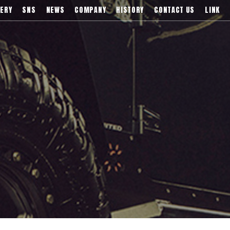
)などブランドアルミホイールの販売、輸入総代理店
ERY
SNS
NEWS
COMPANY
HISTORY
CONTACT US
LINK