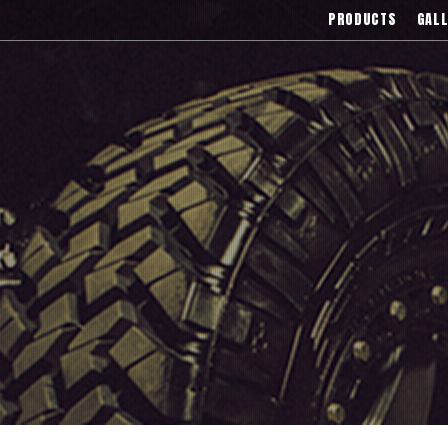
),Asanti(アサンティ),Wrest(ヴァレスト
PRODUCTS
GALL