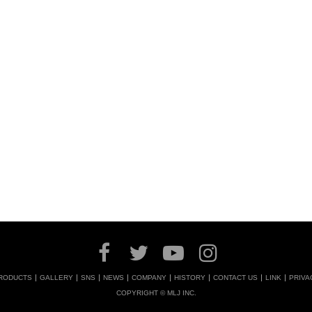
RODUCTS
GALLERY
SNS
NEWS
COMPANY
HISTORY
CONTACT US
LINK
PRIVA
COPYRIGHT © MLJ INC.