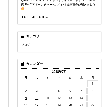
@msautomobileservice サンより東京オートサロン出展車
両 RAV4アドベンチャーのスタジオ撮影画像が届きました
★XTREME-J XJ06★
カテゴリー
ブログ
カレンダー
2018年7月
月
火
水
木
金
土
日
1
2
3
4
5
6
7
8
9
10
11
12
13
14
15
16
17
18
19
20
21
22