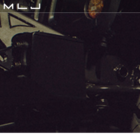
MLJ / Lexani(レクサーニ