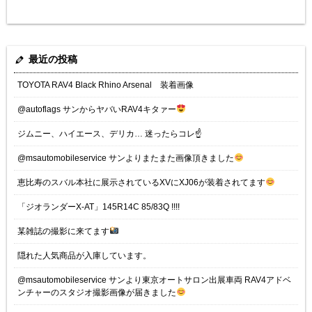
最近の投稿
TOYOTA RAV4 Black Rhino Arsenal 装着画像
@autoflags サンからヤバいRAV4キタァー
ジムニー、ハイエース、デリカ… 迷ったらコレ☝️
@msautomobileservice サンよりまたまた画像頂きました
恵比寿のスバル本社に展示されているXVにXJ06が装着されてます
「ジオランダーX-AT」145R14C 85/83Q !!!!
某雑誌の撮影に来てます
隠れた人気商品が入庫しています。
@msautomobileservice サンより東京オートサロン出展車両 RAV4アドベ
ンチャーのスタジオ撮影画像が届きました