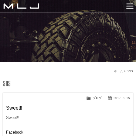
MLJ / Lexani(レクサーニ
PRODUCTS
GALLERY
SNS
NEWS
COMPANY
HISTORY
CONTACT US
LINK
ホーム
>
SNS
ブログ
2017.09.15
Sweet!!
Sweet!!
Facebook