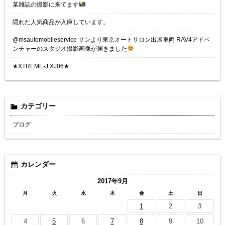
某雑誌の撮影に来てます
隠れた人気商品が入庫しています。
@msautomobileservice サンより東京オートサロン出展車両 RAV4アドベ
ンチャーのスタジオ撮影画像が届きました
★XTREME-J XJ06★
カテゴリー
ブログ
カレンダー
2017年9月
月
火
水
木
金
土
日
1
2
3
4
5
6
7
8
9
10