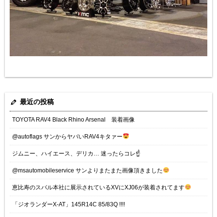
最近の投稿
TOYOTA RAV4 Black Rhino Arsenal 装着画像
@autoflags サンからヤバいRAV4キタァー
ジムニー、ハイエース、デリカ… 迷ったらコレ☝️
@msautomobileservice サンよりまたまた画像頂きました
恵比寿のスバル本社に展示されているXVにXJ06が装着されてます
「ジオランダーX-AT」145R14C 85/83Q !!!!