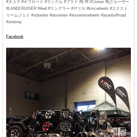
#タコマ #オフロード #ランクル #プラド #fj #FJCruiser #fjクルーザー
#LANDCRUISER #4wd #ラングラー #デリカ #kmcwheels #エクスト
リームジェイ #xdseries #atxseries #atxserieswheels #asantioffroad
#xtremej
Facebook