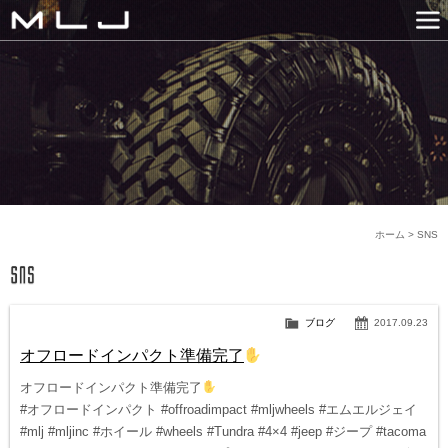
MLJ / Lexani(レクサーニ
PRODUCTS
GALLERY
SNS
NEWS
COMPANY
HISTORY
CONTACT US
LINK
ホーム
>
SNS
ブログ
2017.09.23
オフロードインパクト準備完了
オフロードインパクト準備完了
#オフロードインパクト #offroadimpact #mljwheels #エムエルジェイ
#mlj #mljinc #ホイール #wheels #Tundra #4×4 #jeep #ジープ #tacoma