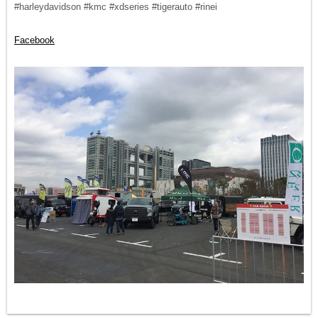
#harleydavidson #kmc #xdseries #tigerauto #rinei
Facebook