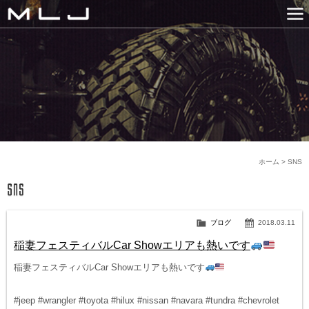
MLJ / Lexani(レクサーニ
PRODUCTS
GALLERY
SNS
NEWS
COMPANY
HISTORY
CONTACT US
LINK
ホーム
>
SNS
ブログ
2018.03.11
稲妻フェスティバルCar Showエリアも熱いです
稲妻フェスティバルCar Showエリアも熱いです
#jeep #wrangler #toyota #hilux #nissan #navara #tundra #chevrolet