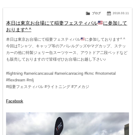
ブログ
2018.03.11
本日は東京お台場にて稲妻フェスティバル
に参加して
おります^ ^
本日は東京お台場にて稲妻フェスティバル
に参加しております^ ^
今回はTシャツ、キャップ等のアパレルグッズやマグカップ、ステッ
カーの他に特製ジェリー缶スーツケース、アウトドア二段ベッドなど
も販売しておりますので皆様ぜひお台場にお越し下さい♪
#lightning #americancasual #americanracing #kmc #motometal
#flexdream #mlj
#稲妻フェスティバル #ライトニング #アメカジ
Facebook