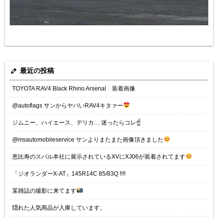
最近の投稿
TOYOTA RAV4 Black Rhino Arsenal 装着画像
@autoflags サンからヤバいRAV4キタァー
ジムニー、ハイエース、デリカ… 迷ったらコレ☝️
@msautomobileservice サンよりまたまた画像頂きました
恵比寿のスバル本社に展示されているXVにXJ06が装着されてます
「ジオランダーX-AT」145R14C 85/83Q !!!!
某雑誌の撮影に来てます
隠れた人気商品が入庫しています。