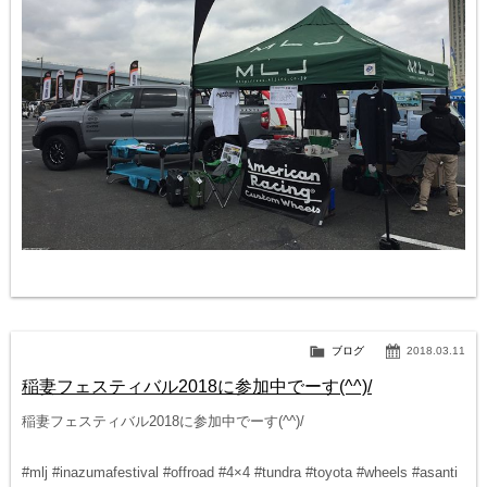
ブログ
2018.03.11
稲妻フェスティバル2018に参加中でーす(^^)/
稲妻フェスティバル2018に参加中でーす(^^)/
#mlj #inazumafestival #offroad #4×4 #tundra #toyota #wheels #asanti