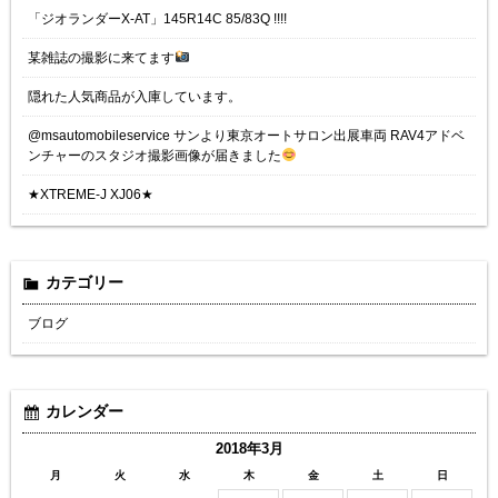
「ジオランダーX-AT」145R14C 85/83Q !!!!
某雑誌の撮影に来てます
隠れた人気商品が入庫しています。
@msautomobileservice サンより東京オートサロン出展車両 RAV4アドベ
ンチャーのスタジオ撮影画像が届きました
★XTREME-J XJ06★
カテゴリー
ブログ
カレンダー
2018年3月
月
火
水
木
金
土
日