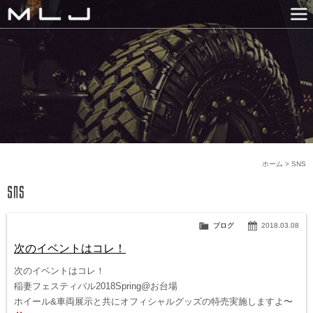
MLJ / Lexani(レクサーニ
PRODUCTS
GALLERY
SNS
NEWS
COMPANY
HISTORY
CONTACT US
LINK
ホーム
>
SNS
ブログ
2018.03.08
次のイベントはコレ！
次のイベントはコレ！
稲妻フェスティバル2018Spring@お台場
ホイール&車両展示と共にオフィシャルグッズの特売実施しますよ〜