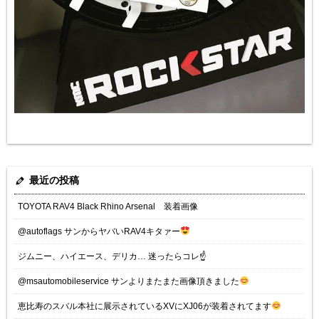
最近の投稿
TOYOTA RAV4 Black Rhino Arsenal 装着画像
@autoflags サンからヤバいRAV4キタァー
ジムニー、ハイエース、デリカ… 迷ったらコレ☝️
@msautomobileservice サンよりまたまた画像頂きました
恵比寿のスバル本社に展示されているXVにXJ06が装着されてます