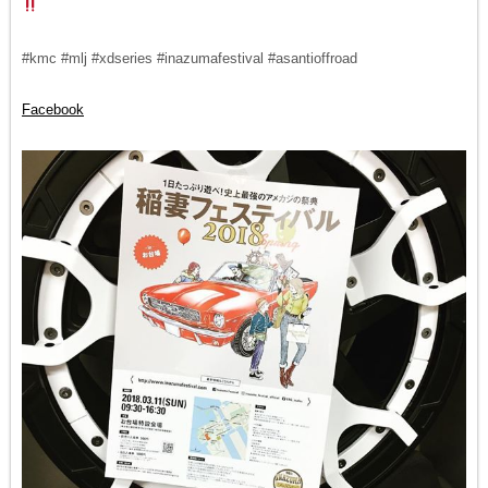
#kmc #mlj #xdseries #inazumafestival #asantioffroad
Facebook