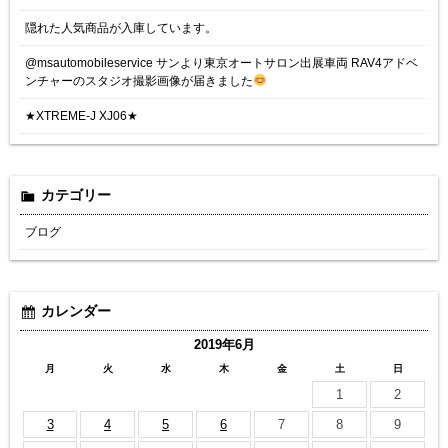
隠れた人気商品が入庫しています。
@msautomobileservice サンより東京オートサロン出展車両 RAV4アドベ
ンチャーのスタジオ撮影画像が届きました
★XTREME-J XJ06★
カテゴリー
ブログ
カレンダー
2019年6月
月
火
水
木
金
土
日
1
2
3
4
5
6
7
8
9