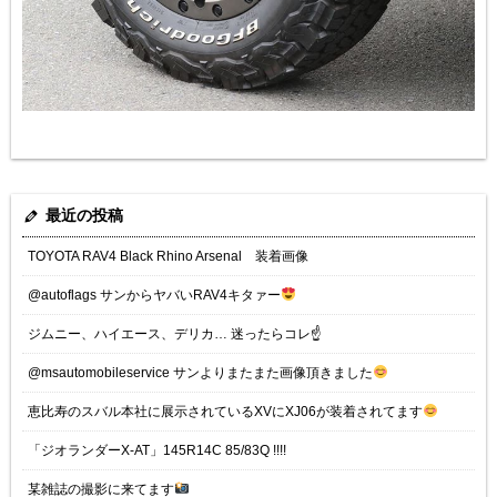
最近の投稿
TOYOTA RAV4 Black Rhino Arsenal 装着画像
@autoflags サンからヤバいRAV4キタァー
ジムニー、ハイエース、デリカ… 迷ったらコレ☝️
@msautomobileservice サンよりまたまた画像頂きました
恵比寿のスバル本社に展示されているXVにXJ06が装着されてます
「ジオランダーX-AT」145R14C 85/83Q !!!!
某雑誌の撮影に来てます