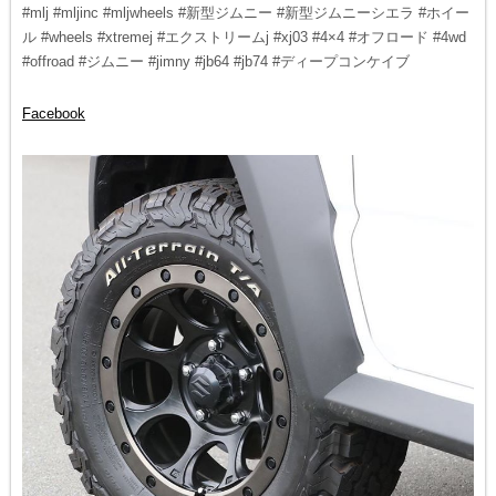
#mlj #mljinc #mljwheels #新型ジムニー #新型ジムニーシエラ #ホイー
ル #wheels #xtremej #エクストリームj #xj03 #4×4 #オフロード #4wd
#offroad #ジムニー #jimny #jb64 #jb74 #ディープコンケイブ
Facebook