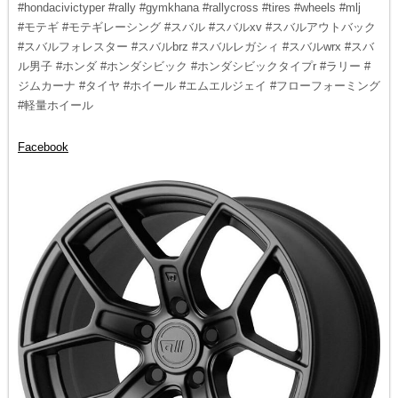
#hondacivictyper #rally #gymkhana #rallycross #tires #wheels #mlj
#モテギ #モテギレーシング #スバル #スバルxv #スバルアウトバック
#スバルフォレスター #スバルbrz #スバルレガシィ #スバルwrx #スバ
ル男子 #ホンダ #ホンダシビック #ホンダシビックタイプr #ラリー #
ジムカーナ #タイヤ #ホイール #エムエルジェイ #フローフォーミング
#軽量ホイール
Facebook