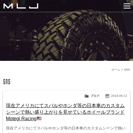
MLJ / Lexani(レクサーニ
PRODUCTS
GALLERY
SNS
NEWS
COMPANY
HISTORY
CONTACT US
LINK
ホーム
>
SNS
ブログ
2019.06.12
現在アメリカにてスバルやホンダ等の日本車のカスタム
シーンで熱い盛り上がりを見せているホイールブランド
Motegi Racing
現在アメリカにてスバルやホンダ等の日本車のカスタムシーンで熱い