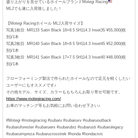
盛り上がりを見せているホイールブランドMotegi Racing
MLJでも遂に入荷致しました！
【Motegi Racingホイール MLJ入荷サイズ】
写真1枚目: MR133 Satin Black 18×8.5 5H114.3 Inset35 ¥55,000(税
別)/1本
写真2枚目: MR140 Satin Black 18×8.5 5H114.3 Inset45 ¥52,000(税
別)/1本
写真3枚目: MR141 Satin Black 17×7.5 5H114.3 Inset40 ¥48,000(税
別)/1本
フローフォーミング製法で作られたホイールなので足元を軽くしたい
ユーザーにもオススメです♪
その他モデル、サイズ、カラーももちろんお取り寄せ可能です。
https://www.motegiracing.com/
お車のマッチング等もお気軽にお問い合わせ下さい♪
#Motegi #motegiracing #subaru #subaruxv #subaruoutback
#subaruforester #subaruwrx #subarubrz #subarusti #subarulegacy
#subaruimpreza #subarucrosstrek #honda #hondacivic